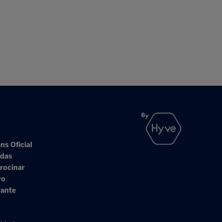
ns Oficial
adas
rocinar
ro
rante