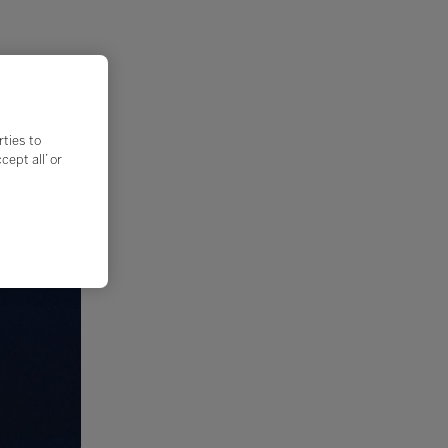
rties to
ept all’ or