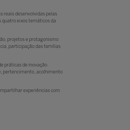
s reais desenvolvidas pelas
s quatro eixos temáticos da
ção, projetos e protagonismo
cia, participação das famílias
m de práticas de inovação
de, pertencimento, acolhimento
compartilhar experiências com