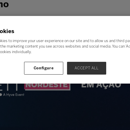
ho
okies
kies to improve your user experience on our site and to allow us and third pa
the marketing content you see across websites and social media. You can ‘Acc
ookies individually.
Configure
ACCEPT ALL