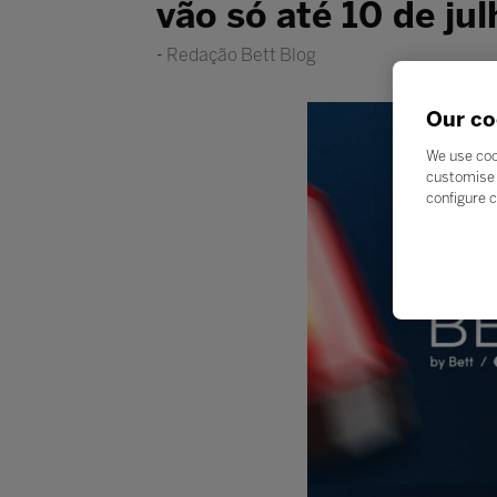
vão só até 10 de jul
Redação Bett Blog
Our co
We use coo
customise 
configure c