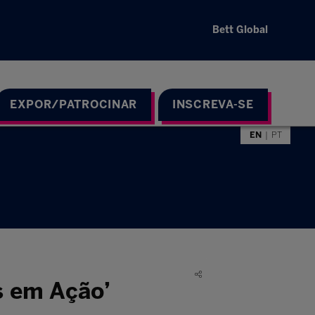
Bett Global
EXPOR/PATROCINAR
INSCREVA-SE
EN
PT
as em Ação’