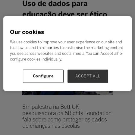
Uso de dados para
educação deve ser ético
Redação Bett Blog
Our cookies
We use cookies to improve your user experience on our site and
to allow us and third parties to customise the marketing content
you see across websites and social media. You can ‘Accept all’ or
configure cookies individually.
Configure
ACCEPT ALL
Em palestra na Bett UK,
pesquisadora da 5Rights Foundation
fala sobre como proteger os dados
de crianças nas escolas