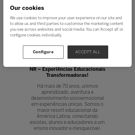
Our cookies
We use cookies to improve your user experience on our site and
to allow us and third parties to customise the marketing content
you see across websites and social media. You can ‘Accept all’ or
configure cookies individually.
ACAMPAMENTO NR
Stand: M132
|
Privado
Configure
ACCEPT ALL
NR – Experiências Educacionais
Transformadoras!
Há mais de 70 anos, unimos
aprendizado, aventura e
desenvolvimento socioemocional
em experiências únicas. Somos o
maior resort educacional da
América Latina, conectando
escolas, alunos e educadores a um
ensino inovador e inesquecível.