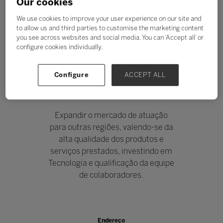
Our cookies
We use cookies to improve your user experience on our site and
to allow us and third parties to customise the marketing content
you see across websites and social media. You can ‘Accept all’ or
configure cookies individually.
DIGITAL WAY
Configure
ACCEPT ALL
Stand: G111
|
Privado
|
Público
Expandir o mercado de atuação
para outras regiões, valendo-se da
alta qualidade dos produtos e
serviços prestados, investindo em
Tecnologia e qualificação da equipe
de colaboradores.
Endereço