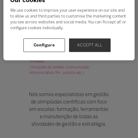
Our cookies
We use cookies to improve your user experience on our site and
to allow us and third parties to customise the marketing content
you see across websites and social media. You can ‘Accept all’ or
configure cookies individually.
OLP - OLIMPÍADAS
Configure
ACCEPT ALL
CIENTÍFICAS
Stand: STI-27
|
Privado
|
Soluções de Gestão (Comunicação,
Administrativa, RH, Jurídico etc.)
Nós somos especialistas em gestão
de olimpíadas científicas com foco
em escolas: formação, ferramentas
e manutenção de todas as
atividades de gestão e estratégia.