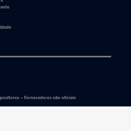
ro
rante
cidade
positores – Fornecedores não oficiais