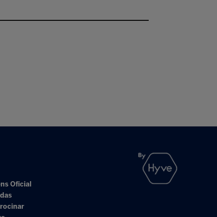
ns Oficial
adas
rocinar