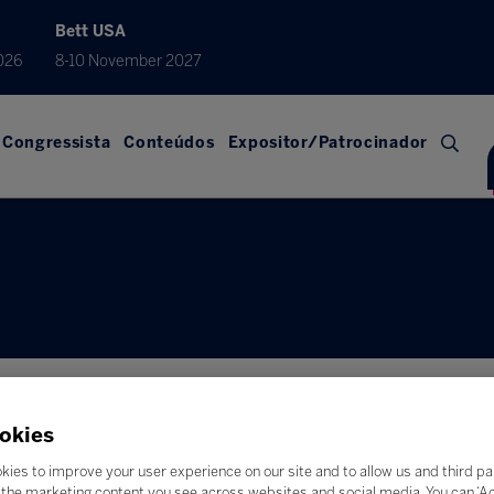
Bett USA
026
8-10 November 2027
Congressista
Conteúdos
Expositor/Patrocinador
okies
ORA
kies to improve your user experience on our site and to allow us and third pa
the marketing content you see across websites and social media. You can ‘Acc