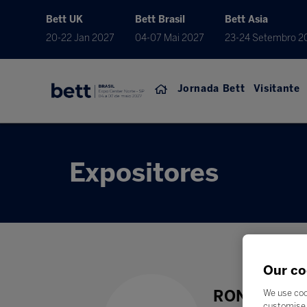
Bett UK
Bett Brasil
Bett Asia
20-22 Jan 2027
04-07 Mai 2027
23-24 Setembro 2
Jornada Bett
Visitante
Expositores
Our co
RONA EDIT
We use coo
customise 