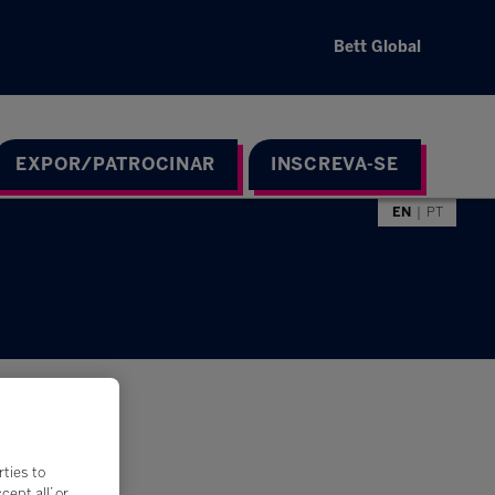
Bett Global
EXPOR/PATROCINAR
INSCREVA-SE
EN
PT
rties to
ept all’ or