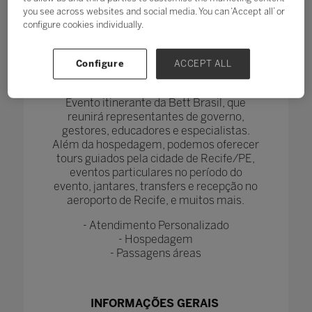
you see across websites and social media. You can ‘Accept all’ or
configure cookies individually.
Configure
ACCEPT ALL
A Seiva Corporate é a agência oficial do
evento Jornada Bett Nordeste 2026 -
Evento itinerante da Bett Brasil, que
reunirá representantes de governo,
gestores, educadores e especialistas.
Além da hospedagem, podemos oferecer
tours guiados pela cidade de Recife/PE,
eventos particulares no período do
evento, jantares, transfers e recepção no
aeroporto de Recife, e muitos mais.
- Atendimento Personalizado
- Hospedagem
- Passagens áreas
INFORMAÇÕES GERAIS