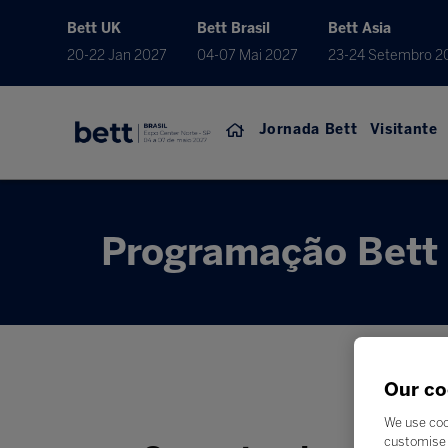
Bett UK
Bett Brasil
Bett Asia
20-22 Jan 2027
04-07 Mai 2027
23-24 Setembro 2
Jornada Bett
Visitante
Programação Bett 
Our co
We use coo
customise 