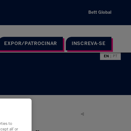
Bett Global
EXPOR/PATROCINAR
INSCREVA-SE
EN
PT
rties to
ept all’ or