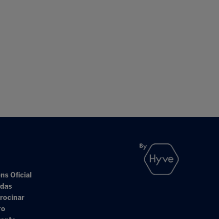
ns Oficial
adas
rocinar
ro