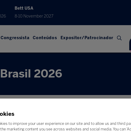
Bett USA
026
8-10 November 2027
Congressista
Conteúdos
Expositor/Patrocinador
Brasil 2026
okies
kies to improve your user experience on our site and to allow us and third pa
the marketing content you see across websites and social media. You can ‘Acc