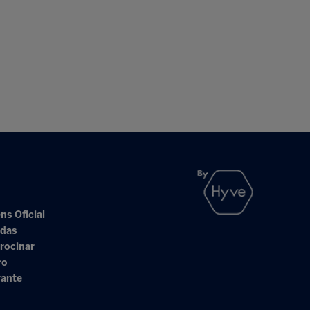
ns Oficial
adas
rocinar
ro
rante