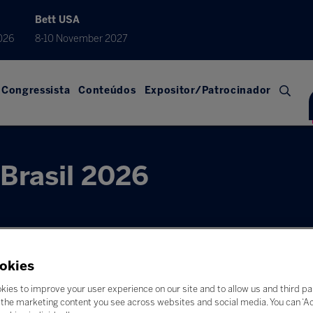
Bett USA
026
8-10 November 2027
Congressista
Conteúdos
Expositor/Patrocinador
Brasil 2026
okies
kies to improve your user experience on our site and to allow us and third pa
the marketing content you see across websites and social media. You can ‘Acc