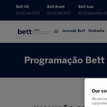
Bett UK
Bett Brasil
Bett Asia
20-22 Jan 2027
04-07 Mai 2027
23-24 Setembro 2
Jornada Bett
Visitante
Programação Bett 
Our co
We use coo
customise 