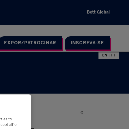
Bett Global
EXPOR/PATROCINAR
INSCREVA-SE
EN
PT
rties to
ept all’ or