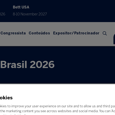
Bett USA
026
8-10 November 2027
Congressista
Conteúdos
Expositor/Patrocinador
Brasil 2026
okies
kies to improve your user experience on our site and to allow us and third pa
the marketing content you see across websites and social media. You can ‘Acc