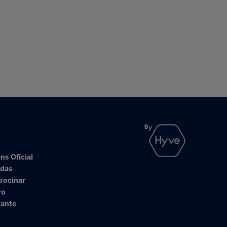
ns Oficial
adas
rocinar
ro
rante