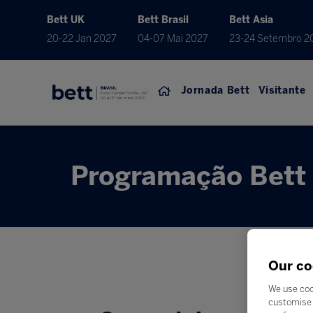
Bett UK
Bett Brasil
Bett Asia
20-22 Jan 2027
04-07 Mai 2027
23-24 Setembro 2
Jornada Bett
Visitante
Programação Bett 
Our co
We use coo
customise 