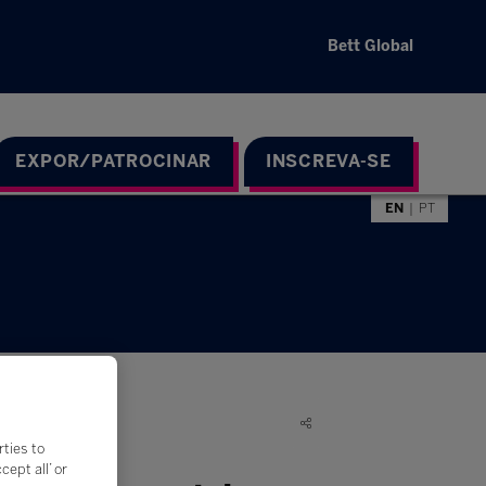
Bett Global
EXPOR/PATROCINAR
INSCREVA-SE
EN
PT
rties to
ept all’ or