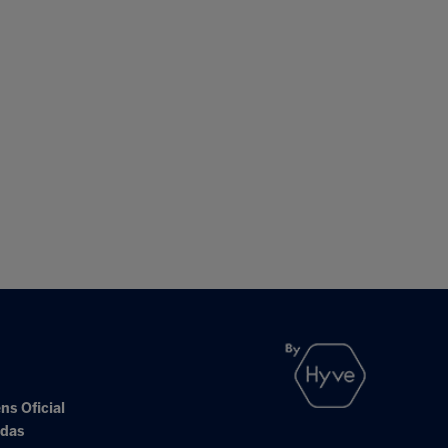
ns Oficial
adas