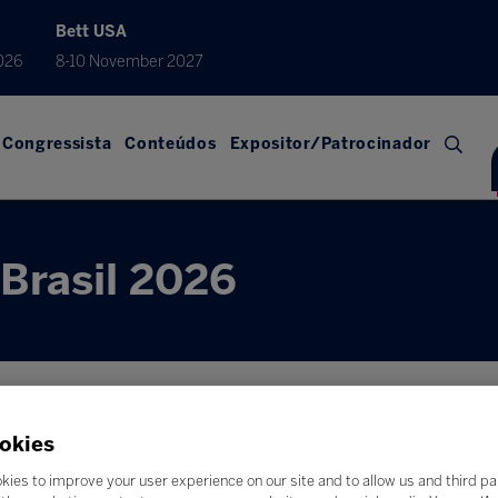
Bett USA
026
8-10 November 2027
Congressista
Conteúdos
Expositor/Patrocinador
Brasil 2026
okies
kies to improve your user experience on our site and to allow us and third pa