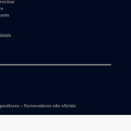
rocinar
ro
rante
cidade
positores – Fornecedores não oficiais