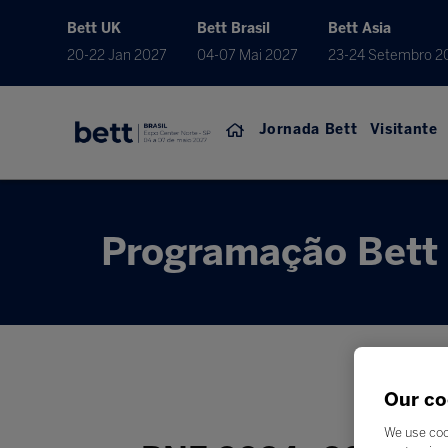
Bett UK
Bett Brasil
Bett Asia
20-22 Jan 2027
04-07 Mai 2027
23-24 Setembro 2
Jornada Bett
Visitante
Programação Bett 
Our co
We use coo