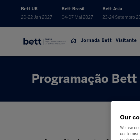
Bett UK
Bett Brasil
Bett Asia
20-22 Jan 2027
04-07 Mai 2027
23-24 Setembro 2
Jornada Bett
Visitante
Programação Bett 
Our co
We use coo
customise 
configure c