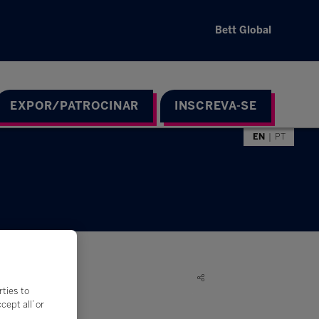
Bett Global
EXPOR/PATROCINAR
INSCREVA-SE
EN
PT
rties to
ept all’ or