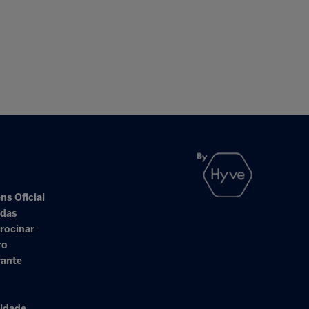
ns Oficial
adas
rocinar
ro
rante
cidade