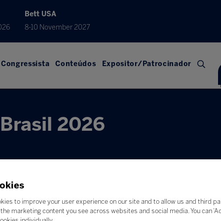
Bett USA
026
8-10 November 2027
Congressista
Conteúdos
Expositor/Patrocinador
Brasil 2026
okies
kies to improve your user experience on our site and to allow us and third pa
the marketing content you see across websites and social media. You can ‘Acc
ookies individually.