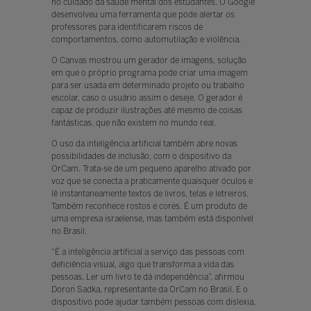
no cuidado da saúde mental dos estudantes. O Google
desenvolveu uma ferramenta que pode alertar os
professores para identificarem riscos de
comportamentos, como automutilação e violência.
O Canvas mostrou um gerador de imagens, solução
em que o próprio programa pode criar uma imagem
para ser usada em determinado projeto ou trabalho
escolar, caso o usuário assim o deseje. O gerador é
capaz de produzir ilustrações até mesmo de coisas
fantásticas, que não existem no mundo real.
O uso da inteligência artificial também abre novas
possibilidades de inclusão, com o dispositivo da
OrCam. Trata-se de um pequeno aparelho ativado por
voz que se conecta a praticamente quaisquer óculos e
lê instantaneamente textos de livros, telas e letreiros.
Também reconhece rostos e cores. É um produto de
uma empresa israelense, mas também está disponível
no Brasil.
“É a inteligência artificial a serviço das pessoas com
deficiência visual, algo que transforma a vida das
pessoas. Ler um livro te dá independência”, afirmou
Doron Sadka, representante da OrCam no Brasil. E o
dispositivo pode ajudar também pessoas com dislexia,