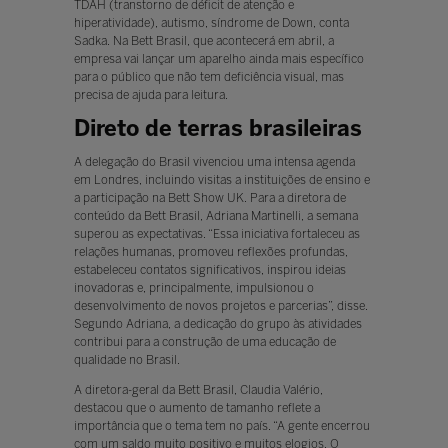
TDAH (transtorno de déficit de atenção e
hiperatividade), autismo, síndrome de Down, conta
Sadka. Na Bett Brasil, que acontecerá em abril, a
empresa vai lançar um aparelho ainda mais específico
para o público que não tem deficiência visual, mas
precisa de ajuda para leitura.
Direto de terras brasileiras
A delegação do Brasil vivenciou uma intensa agenda
em Londres, incluindo visitas a instituições de ensino e
a participação na Bett Show UK. Para a diretora de
conteúdo da Bett Brasil, Adriana Martinelli, a semana
superou as expectativas. “Essa iniciativa fortaleceu as
relações humanas, promoveu reflexões profundas,
estabeleceu contatos significativos, inspirou ideias
inovadoras e, principalmente, impulsionou o
desenvolvimento de novos projetos e parcerias”, disse.
Segundo Adriana, a dedicação do grupo às atividades
contribui para a construção de uma educação de
qualidade no Brasil.
A diretora-geral da Bett Brasil, Claudia Valério,
destacou que o aumento de tamanho reflete a
importância que o tema tem no país. “A gente encerrou
com um saldo muito positivo e muitos elogios. O