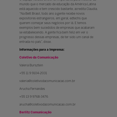
mundo que o mercado de educação da América Latina
está aquecido e tem crescido bastante, acredita Claudia.
“Na Bett Brasil, todo ano a gente recebe novos
expositores estrangeiros, em geral, edtechs que
querem começar seus negócios por lá. E temos
exemplos bem sucedidos de empresas que acabaram
se estabelecendo. A gente fica bem feliz em ver o
progresso dessas empresas, de ter sido um canal de
entrada no país”, disse.
Informações para a Imprensa:
Coletivo da Comunicação
Valeria Bursztein
+55 11 9 9104-2031
valeria@coletivodacomunicacao.com.br
Arucha Fernandes
+55 13 9 9768-3476
arucha@coletivodacomunicacao.com.br
Berlitz Comunicação