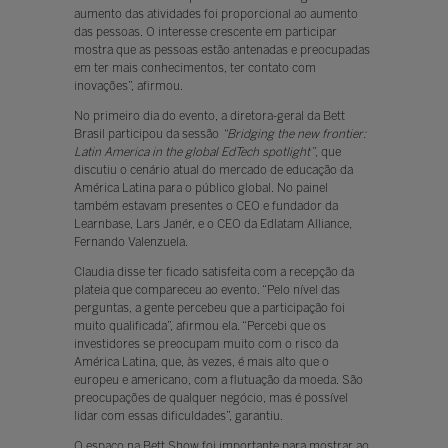
aumento das atividades foi proporcional ao aumento
das pessoas. O interesse crescente em participar
mostra que as pessoas estão antenadas e preocupadas
em ter mais conhecimentos, ter contato com
inovações”, afirmou.
No primeiro dia do evento, a diretora-geral da Bett
Brasil participou da sessão
“Bridging the new frontier:
Latin America in the global EdTech spotlight”
, que
discutiu o cenário atual do mercado de educação da
América Latina para o público global. No painel
também estavam presentes o CEO e fundador da
Learnbase, Lars Janér, e o CEO da Edlatam Alliance,
Fernando Valenzuela.
Claudia disse ter ficado satisfeita com a recepção da
plateia que compareceu ao evento. “Pelo nível das
perguntas, a gente percebeu que a participação foi
muito qualificada”, afirmou ela. “Percebi que os
investidores se preocupam muito com o risco da
América Latina, que, às vezes, é mais alto que o
europeu e americano, com a flutuação da moeda. São
preocupações de qualquer negócio, mas é possível
lidar com essas dificuldades”, garantiu.
O espaço na Bett Show foi importante para mostrar ao