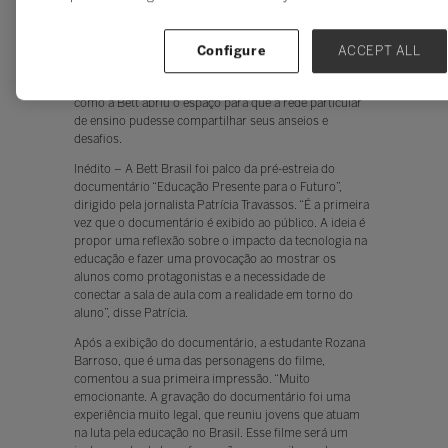
com 30 professores da rede pública do Distrito Federal
e como o poder de transformação na educação é
alcançado por um regime de colaboração entre os
Configure
ACCEPT ALL
educadores, o que é evidenciado nos quatros dias da
Bett Brasil. Já a vice-presidente da FENEP ressaltou
como a Bett abriu o espaço para que a rede particular
de ensino pudesse compartilhar seus anseios e
desafios.
Inédito – A Bett Brasil foi palco da pré-estreia do
documentário “Educação Presente para o Futuro”,
dirigido pela jornalista Patrícia Travassos. “É a primeira
vez que o documentário é exibido ao público. A ideia é
propor uma reflexão sobre o impacto da tecnologia na
educação e fazer uma provocação ao mostrar os
alunos como protagonistas e a necessidade de
conectar a sala de aula com a realidade em torno do
aluno”, disse Patrícia.
Após a exibição do documentário, a estudante Rozana
Barroso, que é uma das personagens do filme,
comentou a sua primeira impressão. “Muito
emocionante. A gravação do documentário foi uma
experiência muito legal, que reuniu jovens que atuam
na luta pela educação no Brasil. Esse filme será um