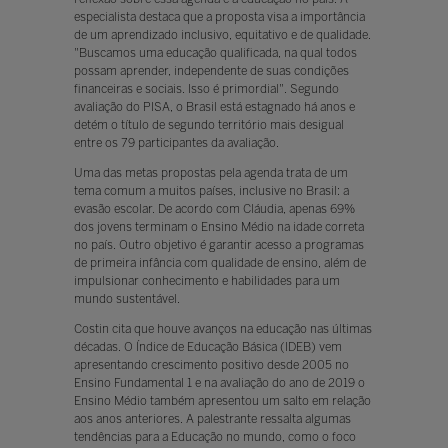
especialista destaca que a proposta visa a importância
de um aprendizado inclusivo, equitativo e de qualidade.
"Buscamos uma educação qualificada, na qual todos
possam aprender, independente de suas condições
financeiras e sociais. Isso é primordial". Segundo
avaliação do PISA, o Brasil está estagnado há anos e
detém o título de segundo território mais desigual
entre os 79 participantes da avaliação.
Uma das metas propostas pela agenda trata de um
tema comum a muitos países, inclusive no Brasil: a
evasão escolar. De acordo com Cláudia, apenas 69%
dos jovens terminam o Ensino Médio na idade correta
no país. Outro objetivo é garantir acesso a programas
de primeira infância com qualidade de ensino, além de
impulsionar conhecimento e habilidades para um
mundo sustentável.
Costin cita que houve avanços na educação nas últimas
décadas. O Índice de Educação Básica (IDEB) vem
apresentando crescimento positivo desde 2005 no
Ensino Fundamental 1 e na avaliação do ano de 2019 o
Ensino Médio também apresentou um salto em relação
aos anos anteriores. A palestrante ressalta algumas
tendências para a Educação no mundo, como o foco