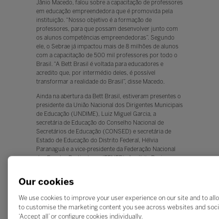
Jânio Macedo, falou sobre a capacitação de professores
em educação empreendedora que é promovida pela
instituição. “Nosso objetivo é a formação de
professores, para que possam desenvolver junto com
os alunos competências empreendedoras”. Segundo
ele, o Sebrae já impactou mais de 8 milhões de alunos
com a capacitação de 500 mil professores por todo o
Brasil. “A Bett Brasil é voltada para educadores e
acredito que, por intermédio deles, é possível
transformar a realidade do Brasil”, disse Macedo.
Ainda na abertura da Bett Brasil, estiveram presentes o
presidente da União Nacional dos Dirigentes Municipais
de Educação (UNDIME), Luiz Miguel Garcia, a
secretária de Educação do Conselho Nacional de
Secretários de Educação (CONSED) e secretária de
Estado de Educação do Distrito Federal, Hélvia
Paranaguá e a vice-presidente da Federação Nacional
das Escolas Particulares (FENEP), Amábile Pacios.
“Estamos vendo o renascimento da educação pela Bett
Our cookies
Brasil”, disse Garcia, que reforçou que a inovação vista
no evento vai além das ferramentas tecnológicas e está
We use cookies to improve your user experience on our site and to allo
em inúmeras iniciativas de gestores e professores que
to customise the marketing content you see across websites and soci
“tornam possibilidades em realidade”. Helvia destacou a
‘Accept all’ or configure cookies individually.
conquista de trazer para a Bett Brasil uma delegação