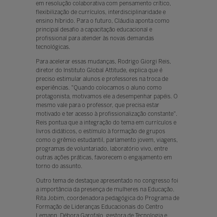
em resolução colaborativa com pensamento crítico,
flexibilização de currículos, interdisciplinaridade e
ensino híbrido. Para o futuro, Cláudia aponta como
principal desafio a capacitação educacional e
profissional para atender às novas demandas
tecnológicas.
Para acelerar essas mudanças, Rodrigo Giorgi Reis,
diretor do Instituto Global Attitude, explica que é
preciso estimular alunos e professores na troca de
experiências. "Quando colocamos o aluno como
protagonista, motivamos ele a desempenhar papéis. O
mesmo vale para o professor, que precisa estar
motivado e ter acesso à profissionalização constante".
Reis pontua que a integração do tema em currículos e
livros didáticos, o estímulo à formação de grupos
como o grêmio estudantil, parlamento jovem, viagens,
programas de voluntariado, laboratório vivo, entre
outras ações práticas, favorecem o engajamento em
torno do assunto.
Outro tema de destaque apresentado no congresso foi
a importância da presença de mulheres na Educação.
Rita Jobim, coordenadora pedagógica do Programa de
Formação de Lideranças Educacionais do Centro
Lemann, Débora Garofalo, gestora de Tecnologia e