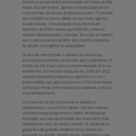
ministro e ex-secretário de Educação do Estado de São
Paulo, Rossieli Soares, apontou a necessidade de um
novo formato de escola, atrativa aos jovens. "O período
que compete ao Ensino Médio é o que mais registra
evasão escolar. Uma avaliação conjunta feita em
setembro de 2020 revelou que 54% dos jovens se
sentiam desestimulados a estudar. Em maio do mesmo
ano, o percentual era de 46%. Isso mostra o tamanho
do desafio e a urgência de adaptações".
De acordo com Rossieli, o desafio de uma escola
participativa aumentou ainda mais após a pandemia. O
Estado de São Paulo iniciou a implementação do novo
sistema em 200 escolas estaduais em 2019. Em 2021,
durante a pandemia, expandiu e aprimorou o novo
Ensino Médio, que agora conta com 3.510 horas/aula e
contempla temas como liderança e cidadania, cultura e
empreendedorismo.
O Amazonas foi um dos primeiros estados a
implementar o novo Ensino Médio. Um dos métodos
utilizados nesse programa é o Centro de Mídias de
Educação, que leva aprendizado aos municípios mais
distantes por meio do ensino remoto. "A distância e a
geografia são grandes desafios para o avanço da
educação no estado, mesmo assim, investimos e hoje