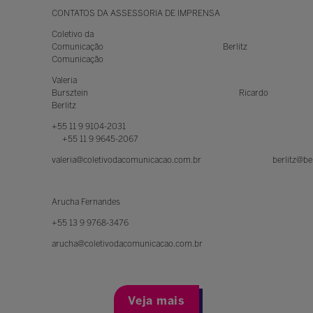
CONTATOS DA ASSESSORIA DE IMPRENSA
Coletivo da
Comunicação Berlitz
Comunicação
Valeria
Bursztein Ricardo
Berlitz
+55 11 9 9104-2031
+55 11 9 9645-2067
valeria@coletivodacomunicacao.com.br berlitz@be
Arucha Fernandes
+55 13 9 9768-3476
arucha@coletivodacomunicacao.com.br
Veja mais