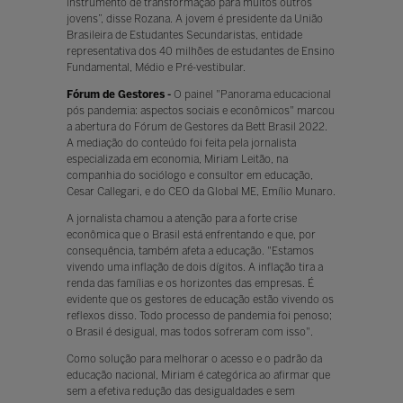
instrumento de transformação para muitos outros
jovens”, disse Rozana. A jovem é presidente da União
Brasileira de Estudantes Secundaristas, entidade
representativa dos 40 milhões de estudantes de Ensino
Fundamental, Médio e Pré-vestibular.
Fórum de Gestores -
O painel "Panorama educacional
pós pandemia: aspectos sociais e econômicos" marcou
a abertura do Fórum de Gestores da Bett Brasil 2022.
A mediação do conteúdo foi feita pela jornalista
especializada em economia, Miriam Leitão, na
companhia do sociólogo e consultor em educação,
Cesar Callegari, e do CEO da Global ME, Emílio Munaro.
A jornalista chamou a atenção para a forte crise
econômica que o Brasil está enfrentando e que, por
consequência, também afeta a educação. "Estamos
vivendo uma inflação de dois dígitos. A inflação tira a
renda das famílias e os horizontes das empresas. É
evidente que os gestores de educação estão vivendo os
reflexos disso. Todo processo de pandemia foi penoso;
o Brasil é desigual, mas todos sofreram com isso".
Como solução para melhorar o acesso e o padrão da
educação nacional, Miriam é categórica ao afirmar que
sem a efetiva redução das desigualdades e sem