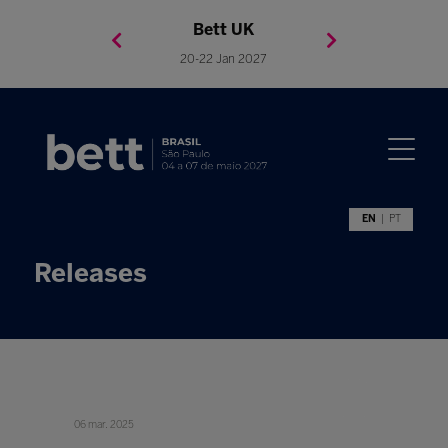
Bett Brasil
Bett Asia
Bett USA
Bett UK
23-24 Setembro 2026
8-10 November 2027
05-08 Mai 2026
20-22 Jan 2027
EN
PT
Releases
06 mar. 2025