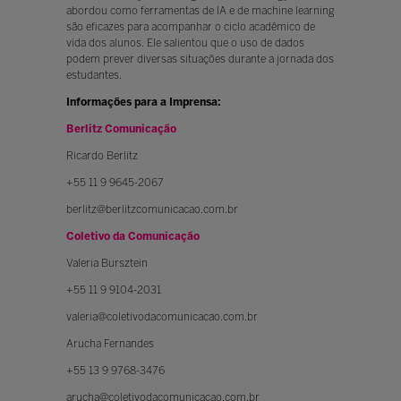
abordou como ferramentas de IA e de machine learning
são eficazes para acompanhar o ciclo acadêmico de
vida dos alunos. Ele salientou que o uso de dados
podem prever diversas situações durante a jornada dos
estudantes.
Informações para a Imprensa:
Berlitz Comunicação
Ricardo Berlitz
+55 11 9 9645-2067
berlitz@berlitzcomunicacao.com.br
Coletivo da Comunicação
Valeria Bursztein
+55 11 9 9104-2031
valeria@coletivodacomunicacao.com.br
Arucha Fernandes
+55 13 9 9768-3476
arucha@coletivodacomunicacao.com.br