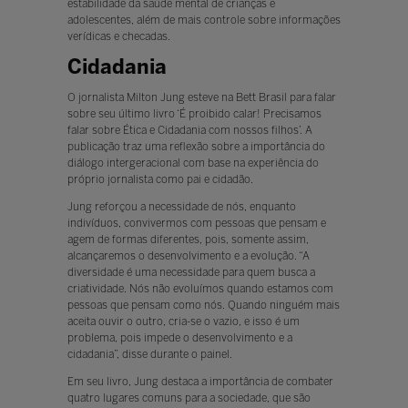
estabilidade da saúde mental de crianças e
adolescentes, além de mais controle sobre informações
verídicas e checadas.
Cidadania
O jornalista Milton Jung esteve na Bett Brasil para falar
sobre seu último livro ‘É proibido calar! Precisamos
falar sobre Ética e Cidadania com nossos filhos’. A
publicação traz uma reflexão sobre a importância do
diálogo intergeracional com base na experiência do
próprio jornalista como pai e cidadão.
Jung reforçou a necessidade de nós, enquanto
indivíduos, convivermos com pessoas que pensam e
agem de formas diferentes, pois, somente assim,
alcançaremos o desenvolvimento e a evolução. “A
diversidade é uma necessidade para quem busca a
criatividade. Nós não evoluímos quando estamos com
pessoas que pensam como nós. Quando ninguém mais
aceita ouvir o outro, cria-se o vazio, e isso é um
problema, pois impede o desenvolvimento e a
cidadania”, disse durante o painel.
Em seu livro, Jung destaca a importância de combater
quatro lugares comuns para a sociedade, que são