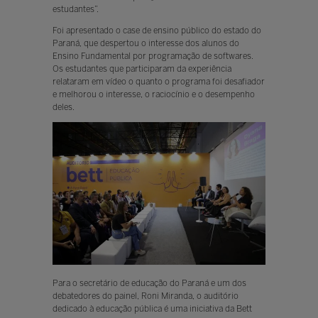
estudantes”.
Foi apresentado o case de ensino público do estado do
Paraná, que despertou o interesse dos alunos do
Ensino Fundamental por programação de softwares.
Os estudantes que participaram da experiência
relataram em vídeo o quanto o programa foi desafiador
e melhorou o interesse, o raciocínio e o desempenho
deles.
Para o secretário de educação do Paraná e um dos
debatedores do painel, Roni Miranda, o auditório
dedicado à educação pública é uma iniciativa da Bett