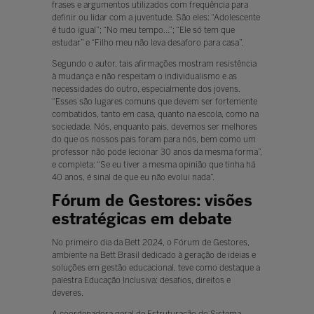
frases e argumentos utilizados com frequência para
definir ou lidar com a juventude. São eles: “Adolescente
é tudo igual”; “No meu tempo…”; “Ele só tem que
estudar” e “Filho meu não leva desaforo para casa”.
Segundo o autor, tais afirmações mostram resistência
à mudança e não respeitam o individualismo e as
necessidades do outro, especialmente dos jovens.
“Esses são lugares comuns que devem ser fortemente
combatidos, tanto em casa, quanto na escola, como na
sociedade. Nós, enquanto pais, devemos ser melhores
do que os nossos pais foram para nós, bem como um
professor não pode lecionar 30 anos da mesma forma”,
e completa: “Se eu tiver a mesma opinião que tinha há
40 anos, é sinal de que eu não evolui nada”.
Fórum de Gestores: visões
estratégicas em debate
No primeiro dia da Bett 2024, o Fórum de Gestores,
ambiente na Bett Brasil dedicado à geração de ideias e
soluções em gestão educacional, teve como destaque a
palestra Educação Inclusiva: desafios, direitos e
deveres.