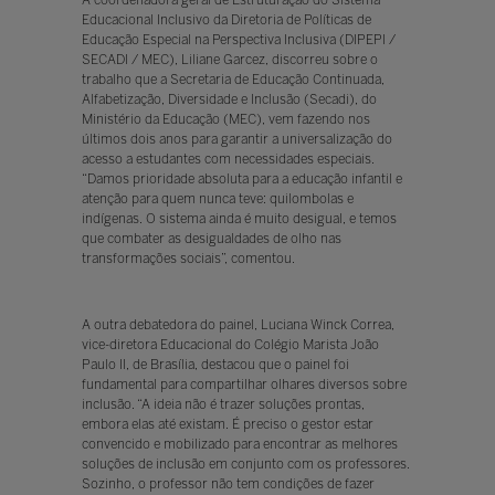
A coordenadora geral de Estruturação do Sistema
Educacional Inclusivo da Diretoria de Políticas de
Educação Especial na Perspectiva Inclusiva (DIPEPI /
SECADI / MEC), Liliane Garcez, discorreu sobre o
trabalho que a Secretaria de Educação Continuada,
Alfabetização, Diversidade e Inclusão (Secadi), do
Ministério da Educação (MEC), vem fazendo nos
últimos dois anos para garantir a universalização do
acesso a estudantes com necessidades especiais.
“Damos prioridade absoluta para a educação infantil e
atenção para quem nunca teve: quilombolas e
indígenas. O sistema ainda é muito desigual, e temos
que combater as desigualdades de olho nas
transformações sociais”, comentou.
A outra debatedora do painel, Luciana Winck Correa,
vice-diretora Educacional do Colégio Marista João
Paulo II, de Brasília, destacou que o painel foi
fundamental para compartilhar olhares diversos sobre
inclusão. “A ideia não é trazer soluções prontas,
embora elas até existam. É preciso o gestor estar
convencido e mobilizado para encontrar as melhores
soluções de inclusão em conjunto com os professores.
Sozinho, o professor não tem condições de fazer