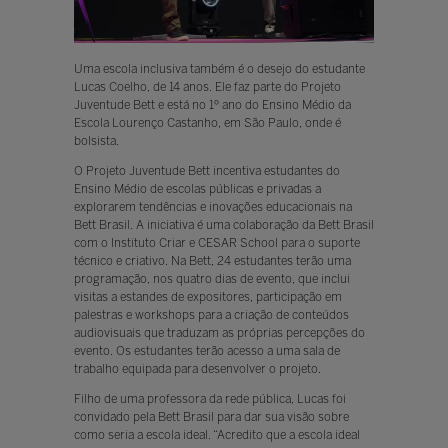
Uma escola inclusiva também é o desejo do estudante
Lucas Coelho, de 14 anos. Ele faz parte do Projeto
Juventude Bett e está no 1º ano do Ensino Médio da
Escola Lourenço Castanho, em São Paulo, onde é
bolsista.
O Projeto Juventude Bett incentiva estudantes do
Ensino Médio de escolas públicas e privadas a
explorarem tendências e inovações educacionais na
Bett Brasil. A iniciativa é uma colaboração da Bett Brasil
com o Instituto Criar e CESAR School para o suporte
técnico e criativo. Na Bett, 24 estudantes terão uma
programação, nos quatro dias de evento, que inclui
visitas a estandes de expositores, participação em
palestras e workshops para a criação de conteúdos
audiovisuais que traduzam as próprias percepções do
evento. Os estudantes terão acesso a uma sala de
trabalho equipada para desenvolver o projeto.
Filho de uma professora da rede pública, Lucas foi
convidado pela Bett Brasil para dar sua visão sobre
como seria a escola ideal. “Acredito que a escola ideal