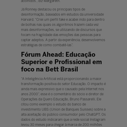
acolhidos”, diz Margareth.
Já Ronney destacou os principais tipos de
desinformação, baseados em estudos da universidade
Harvard. “Criei um perfil fake e acabei indo para dentro
de bolhas nas quais os algoritmos trazem cada vez
mais desinformações, se utilizando de discursos que
focam na fragilidade das emoções das pessoas para
captar adeptos. A partir da experiência, desenvolvemos
estratégias de como combatê-las”.
Fórum Ahead: Educação
Superior e Profissional em
foco na Bett Brasil
“A Inteligência Artificial está proporcionando a maior
transformação positiva do setor Educação. O impacto é
ainda mais expressivo que o causado pela Internet nos
anos 2000”, esse é o comentário do sócio e diretor de
Operações da Quero Educação, Bruno Passarelli. Ele
citou como exemplo o estudo do banco de
investimento UBS (Union de Banques Suisses) sobre a
alta aceitação do público consumidor pelo ChatGPT. Os
dados do estudo indicaram que a rede social Instagram
levou 30 meses para chegar à marca de 200 milhões