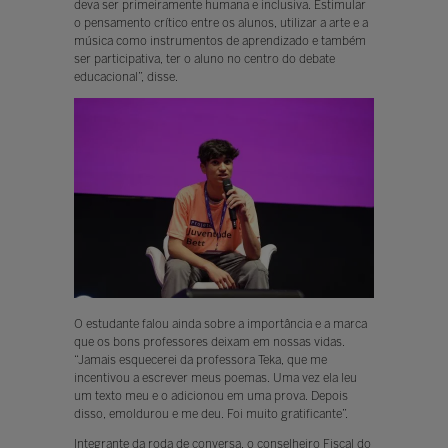
deva ser primeiramente humana e inclusiva. Estimular
o pensamento crítico entre os alunos, utilizar a arte e a
música como instrumentos de aprendizado e também
ser participativa, ter o aluno no centro do debate
educacional”, disse.
O estudante falou ainda sobre a importância e a marca
que os bons professores deixam em nossas vidas.
“Jamais esquecerei da professora Teka, que me
incentivou a escrever meus poemas. Uma vez ela leu
um texto meu e o adicionou em uma prova. Depois
disso, emoldurou e me deu. Foi muito gratificante”.
Integrante da roda de conversa, o conselheiro Fiscal do