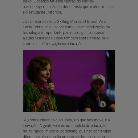
baixo. É preciso ter essa relação do ensino-
aprendizagem e não perder de vista que o ator principal
é o estudante”, reforçou.
Já a diretora da Edu-Skilling Microsoft Brasil, Vera
Lucia Cabral, falou sobre como a democratização da
tecnologia é importante para que a gente alcance
alguns resultados. Falou também sobre a visão dela
sobre o que é inovação na educação.
“A grande chave da discussão, e o que nos move, é a
inovação. A gente vem de um modelo de educação
muito rígido, muito quadradinho, que não contempla
diferenças. A educação precisa ser humana e usar a