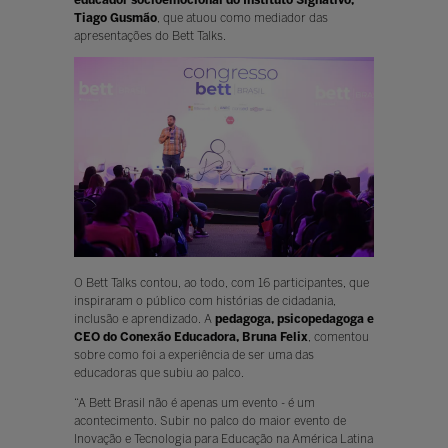
Tiago Gusmão
, que atuou como mediador das
apresentações do Bett Talks.
O Bett Talks contou, ao todo, com 16 participantes, que
inspiraram o público com histórias de cidadania,
inclusão e aprendizado. A
pedagoga, psicopedagoga e
CEO do Conexão Educadora, Bruna Felix
, comentou
sobre como foi a experiência de ser uma das
educadoras que subiu ao palco.
“A Bett Brasil não é apenas um evento - é um
acontecimento. Subir no palco do maior evento de
Inovação e Tecnologia para Educação na América Latina