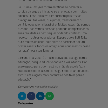
de comunidade”, destacou o educador.
Já Bruna e Tamyres foram enfáticas ao declarar a
torcida para que a iniciativa seja renovada por muitas
edições. “Essa iniciativa é importante pois traz ao
diálogo muitas vozes, que juntas, transformam o
cenário educacional brasileiro. Muitas vezes não somos
ouvidos, não vemos pessoas podendo compartilhar as
suas realidades e nem sequer podendo contatar uma
rede com outros educadores. Espero que o Bett Talks
dure muitas edições, pois além de participar, foi um
prazer assistir todos os amigos que conhecemos nessa
jornada”, ressaltou Tamyres.
E Bruna finalizou: “É uma iniciativa que dialoga com a
educação, porque educar é dar vez e voz a todos. Dar
esse espaço para quem está no chão da escola faz a
realidade ecoar e, assim, conseguirmos criar soluções,
estruturas e ações mais potentes e positivas para a
educação”.
Compartilhe nas redes sociais:
Categories