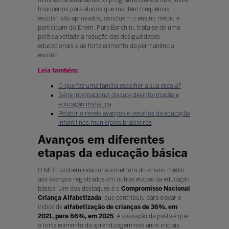
milhões de estudantes. O programa oferece incentivos
financeiros para alunos que mantêm frequência
escolar, são aprovados, concluem o ensino médio e
participam do Enem. Para Barchini, trata-se de uma
política voltada à redução das desigualdades
educacionais e ao fortalecimento da permanência
escolar.
Leia também:
O que faz uma família escolher a sua escola?
Série internacional discute desinformação e
educação midiática
Relatório revela avanços e desafios da educação
infantil nos municípios brasileiros
Avanços em diferentes
etapas da educação básica
O MEC também relaciona a melhora do ensino médio
aos avanços registrados em outras etapas da educação
básica. Um dos destaques é o
Compromisso Nacional
Criança Alfabetizada
, que contribuiu para elevar o
índice de
alfabetização de crianças de 36%, em
2021, para 66%, em 2025
. A avaliação da pasta é que
o fortalecimento da aprendizagem nos anos iniciais