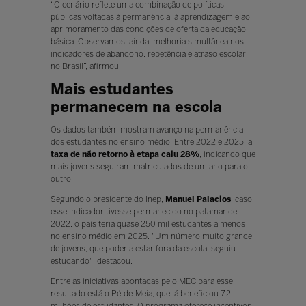
“O cenário reflete uma combinação de políticas
públicas voltadas à permanência, à aprendizagem e ao
aprimoramento das condições de oferta da educação
básica. Observamos, ainda, melhoria simultânea nos
indicadores de abandono, repetência e atraso escolar
no Brasil”, afirmou.
Mais estudantes
permanecem na escola
Os dados também mostram avanço na permanência
dos estudantes no ensino médio. Entre 2022 e 2025, a
taxa de não retorno à etapa caiu 28%
, indicando que
mais jovens seguiram matriculados de um ano para o
outro.
Segundo o presidente do Inep,
Manuel Palacio
s
, caso
esse indicador tivesse permanecido no patamar de
2022, o país teria quase 250 mil estudantes a menos
no ensino médio em 2025. "Um número muito grande
de jovens, que poderia estar fora da escola, seguiu
estudando", destacou.
Entre as iniciativas apontadas pelo MEC para esse
resultado está o Pé-de-Meia, que já beneficiou 7,2