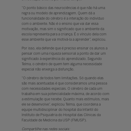
“O ponto básico das neurociências é que não há uma
regra ou modelo de aprendizagem. Quem dá a
funcionalidade do cérebro é a interação do indivíduo
com o ambiente. Não é o ensino que vai dar essa
motivação, mas sim o significado que o ambiente da
escola representa para a criança. É o vínculo dela com
esse ambiente que vai motivá-la a aprender”, explicou.
Por isso, ela defende que é preciso ensinar os alunos a
pensar com uma riqueza sensorial a ponto de dar um
significado à experiência do aprendizado. Segundo
Telma, o cérebro de quem tem alguma necessidade
especial não enxerga a disfunção.
“O cérebro de todos tem limitações. Só quando elas
são mais acentuadas é que consideramos uma pessoa
com necessidades especiais. O cérebro de cada um
trabalha em sua potencialidade máxima, de acordo com
a estimulação que recebe. Quanto mais estímulos, mais
ele se desenvolve”, explicou Telma, que coordena a
equipe multidisciplinar do hospital dia Infantil do
Instituto de Psiquiatria do Hospital das Clínicas da
Faculdade de Medicina da USP (FMUSP).
Compartilhe nas redes sociais: