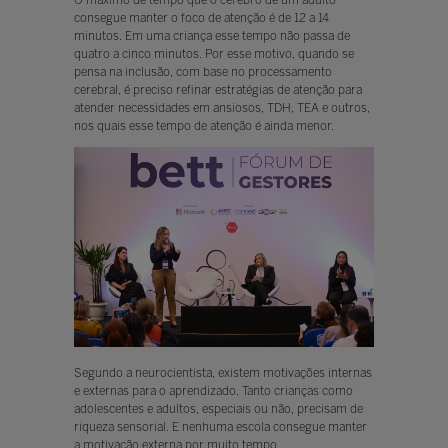
consegue manter o foco de atenção é de 12 a 14
minutos. Em uma criança esse tempo não passa de
quatro a cinco minutos. Por esse motivo, quando se
pensa na inclusão, com base no processamento
cerebral, é preciso refinar estratégias de atenção para
atender necessidades em ansiosos, TDH, TEA e outros,
nos quais esse tempo de atenção é ainda menor.
Segundo a neurocientista, existem motivações internas
e externas para o aprendizado. Tanto crianças como
adolescentes e adultos, especiais ou não, precisam de
riqueza sensorial. E nenhuma escola consegue manter
a motivação externa por muito tempo.