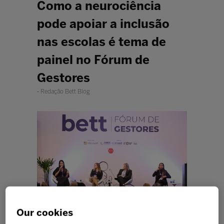
Como a neurociência
pode apoiar a inclusão
nas escolas é tema de
painel no Fórum de
Gestores
Redação Bett Blog
Our cookies