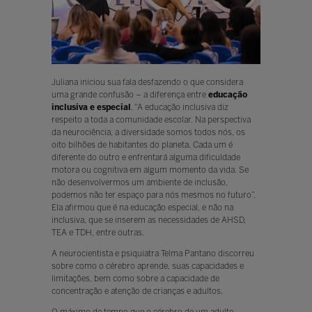
Juliana iniciou sua fala desfazendo o que considera
uma grande confusão – a diferença entre
educação
inclusiva e especial
. “A educação inclusiva diz
respeito a toda a comunidade escolar. Na perspectiva
da neurociência, a diversidade somos todos nós, os
oito bilhões de habitantes do planeta. Cada um é
diferente do outro e enfrentará alguma dificuldade
motora ou cognitiva em algum momento da vida. Se
não desenvolvermos um ambiente de inclusão,
podemos não ter espaço para nós mesmos no futuro”.
Ela afirmou que é na educação especial, e não na
inclusiva, que se inserem as necessidades de AHSD,
TEA e TDH, entre outras.
A neurocientista e psiquiatra Telma Pantano discorreu
sobre como o cérebro aprende, suas capacidades e
limitações, bem como sobre a capacidade de
concentração e atenção de crianças e adultos.
O máximo de tempo que o cérebro de um adulto