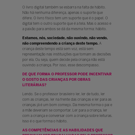
O livro digital também se esbarra na falta de hábito.
Não há nenhuma diferença, apenas o suporte que
difere. O livro físico tem um suporte que é o papel. O
digital tem o outro suporte que é a tela. Mas o acesso e
a paixão para ambos se dá da mesma forma: hábito.
Estamos, nós, sociedade, não ouvindo, não vendo,
não compreendendo a criança deste tempo.
A
criança deste tempo está sem voz, está sem
representação nas instituições que tomam as decisões
por ela. Ou seja, quem decide pela criança não está
ouvindo a criança. Por isso, esse descompasso.
DE QUE FORMA O PROFESSOR PODE INCENTIVAR
O GOSTO DAS CRIANÇAS POR OBRAS
LITERÁRIAS?
Lendo. Se o professor brasileiro ler, ler de tudo, ler
com as crianças, ler na frente das crianças e ler para as
crianças já é um bom começo. Da mesma forma o pai e
a mãe deveriam se comportar. Ler para a criança, ler
com a criança e conversar com a criança sobre leituras.
Isso é o que forma o hábito.
AS COMPETÊNCIAS E AS HABILIDADES QUE