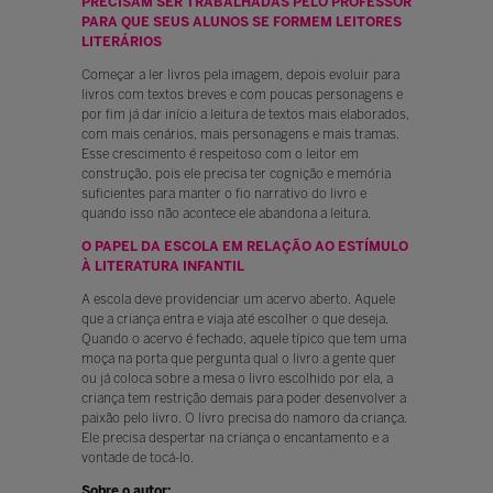
PRECISAM SER TRABALHADAS PELO PROFESSOR
PARA QUE SEUS ALUNOS SE FORMEM LEITORES
LITERÁRIOS
Começar a ler livros pela imagem, depois evoluir para
livros com textos breves e com poucas personagens e
por fim já dar início a leitura de textos mais elaborados,
com mais cenários, mais personagens e mais tramas.
Esse crescimento é respeitoso com o leitor em
construção, pois ele precisa ter cognição e memória
suficientes para manter o fio narrativo do livro e
quando isso não acontece ele abandona a leitura.
O PAPEL DA ESCOLA EM RELAÇÃO AO ESTÍMULO
À LITERATURA INFANTIL
A escola deve providenciar um acervo aberto. Aquele
que a criança entra e viaja até escolher o que deseja.
Quando o acervo é fechado, aquele típico que tem uma
moça na porta que pergunta qual o livro a gente quer
ou já coloca sobre a mesa o livro escolhido por ela, a
criança tem restrição demais para poder desenvolver a
paixão pelo livro. O livro precisa do namoro da criança.
Ele precisa despertar na criança o encantamento e a
vontade de tocá-lo.
Sobre o autor: