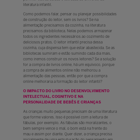
literatura infantil.
Como podemos falar, pensar ou planejar possibilidades
de construção do leitor, sem os livros? Se na
alimentação precisamos da cozinha, na literatura
precisamos da biblioteca. Nelas podemos armazenar
todos os ingredientes necessários ao cozimento de
deliciosos pratos. O leitor infantil precisa dessa
cozinha, cuja dispensa tem que estar abastecida. Se as
bibliotecas sumiram e estão sumindo cada dia mais,
como iremos construir os novos leitores? Se a solução
for a compra de livros online, há um equívoco, porque
a compra de alimentos online não melhorou a
alimentação das pessoas, então por que a compra
online melhoraria a formação do leitor infantil?
O IMPACTO DO LIVRO NO DESENVOLVIMENTO
INTELECTUAL, COGNITIVO E NA
PERSONALIDADE DE BEBÊS E CRIANÇAS
As crianças muito pequenas precisam de uma literatura
que forme valores. Isso é possível com a leitura de
fábulas, por exemplo. As fábulas são moralizantes, o
bem sempre vence o mal, o bom está na frente do
mau e assim por diante. Quer dizer, a criança precisa
inicialmente de uma estruturação do pensamento em