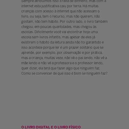
Sempre atribuímos isso a falta de dinheiro, mas com a
internet esta justificativa caiu por terra. Há muitas
crianças com acesso à internet que não acessam o
livro, ou seja, tem o recurso, mas não querem, não
gostam, não tem hábito. Por outro lado, o livro também
chegou, em poucas quantidades, mas chegou às
escolas. Dificilmente você vai encontrar hoje uma
escola sem livros infantis, mas apesar de eles já
existirem o hábito da leitura ainda não foi garantido e
isso acontece porque ler é um prazer solitário que se
aprende, por exemplo, por observação e por prática,
mas a criança, muitas veze, não vê o pai lendo, não vê a
mãe lendo e não vê a professora e o professor lendo,
quer dizer, ela terá que fazer algo que ninguém faz.
Como se convencer de que isso é bom se ninguém faz?
O LIVRO DIGITAL E O LIVRO FÍSICO