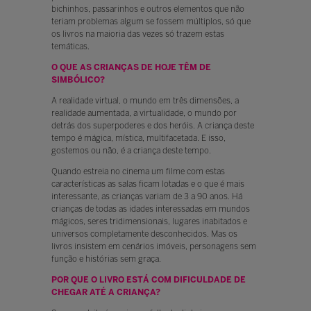
bichinhos, passarinhos e outros elementos que não
teriam problemas algum se fossem múltiplos, só que
os livros na maioria das vezes só trazem estas
temáticas.
O QUE AS CRIANÇAS DE HOJE TÊM DE
SIMBÓLICO?
A realidade virtual, o mundo em três dimensões, a
realidade aumentada, a virtualidade, o mundo por
detrás dos superpoderes e dos heróis. A criança deste
tempo é mágica, mística, multifacetada. E isso,
gostemos ou não, é a criança deste tempo.
Quando estreia no cinema um filme com estas
características as salas ficam lotadas e o que é mais
interessante, as crianças variam de 3 a 90 anos. Há
crianças de todas as idades interessadas em mundos
mágicos, seres tridimensionais, lugares inabitados e
universos completamente desconhecidos. Mas os
livros insistem em cenários imóveis, personagens sem
função e histórias sem graça.
POR QUE O LIVRO ESTÁ COM DIFICULDADE DE
CHEGAR ATÉ A CRIANÇA?