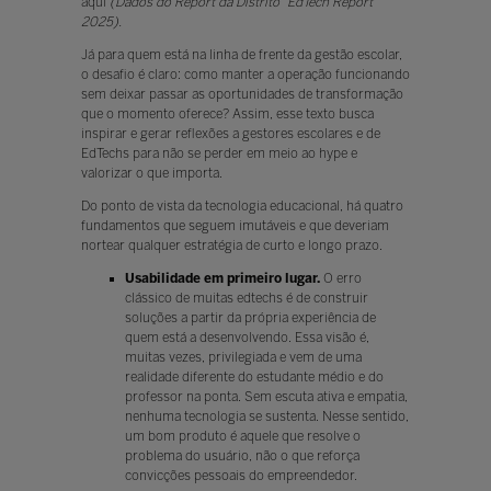
aqui
(Dados do Report da Distrito “EdTech Report
2025).
Já para quem está na linha de frente da gestão escolar,
o desafio é claro: como manter a operação funcionando
sem deixar passar as oportunidades de transformação
que o momento oferece? Assim, esse texto busca
inspirar e gerar reflexões a gestores escolares e de
EdTechs para não se perder em meio ao hype e
valorizar o que importa.
Do ponto de vista da tecnologia educacional, há quatro
fundamentos que seguem imutáveis e que deveriam
nortear qualquer estratégia de curto e longo prazo.
Usabilidade em primeiro lugar.
O erro
clássico de muitas edtechs é de construir
soluções a partir da própria experiência de
quem está a desenvolvendo. Essa visão é,
muitas vezes, privilegiada e vem de uma
realidade diferente do estudante médio e do
professor na ponta. Sem escuta ativa e empatia,
nenhuma tecnologia se sustenta. Nesse sentido,
um bom produto é aquele que resolve o
problema do usuário, não o que reforça
convicções pessoais do empreendedor.