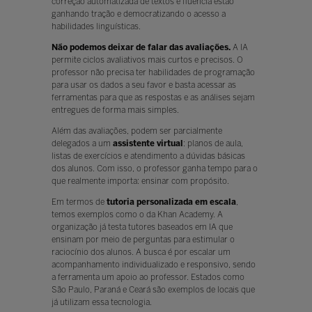
correção automatizada de textos e fluência estão
ganhando tração e democratizando o acesso a
habilidades linguísticas.
Não podemos deixar de falar das avaliações.
A IA
permite ciclos avaliativos mais curtos e precisos. O
professor não precisa ter habilidades de programação
para usar os dados a seu favor e basta acessar as
ferramentas para que as respostas e as análises sejam
entregues de forma mais simples.
Além das avaliações, podem ser parcialmente
delegados a um
assistente virtual
: planos de aula,
listas de exercícios e atendimento a dúvidas básicas
dos alunos. Com isso, o professor ganha tempo para o
que realmente importa: ensinar com propósito.
Em termos de
tutoria personalizada em escala
,
temos exemplos como o da Khan Academy. A
organização já testa tutores baseados em IA que
ensinam por meio de perguntas para estimular o
raciocínio dos alunos. A busca é por escalar um
acompanhamento individualizado e responsivo, sendo
a ferramenta um apoio ao professor. Estados como
São Paulo, Paraná e Ceará são exemplos de locais que
já utilizam essa tecnologia.