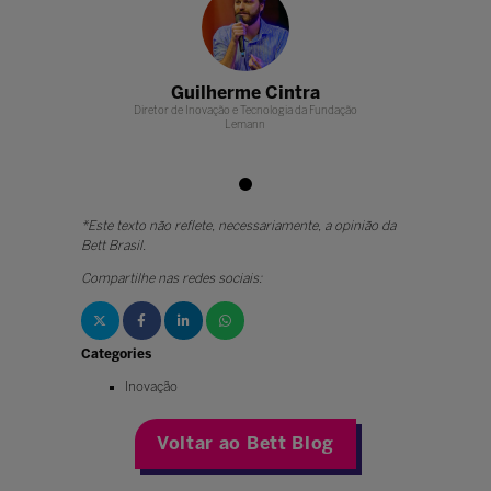
e Cintra
Guilherme Cintra
Guilherm
Tecnologia da Fundação
Diretor de Inovação e Tecnologia da Fundação
Diretor de Inovação e 
ann
Lemann
Lem
*Este texto não reflete, necessariamente, a opinião da
Bett Brasil.
Compartilhe nas redes sociais:
Categories
Inovação
Voltar ao Bett Blog