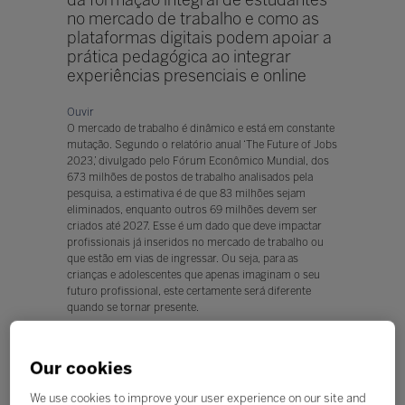
no mercado de trabalho e como as
plataformas digitais podem apoiar a
prática pedagógica ao integrar
experiências presenciais e online
Ouvir
O mercado de trabalho é dinâmico e está em constante
mutação. Segundo o relatório anual ‘The Future of Jobs
2023,’ divulgado pelo Fórum Econômico Mundial, dos
673 milhões de postos de trabalho analisados pela
pesquisa, a estimativa é de que 83 milhões sejam
eliminados, enquanto outros 69 milhões devem ser
criados até 2027. Esse é um dado que deve impactar
profissionais já inseridos no mercado de trabalho ou
que estão em vias de ingressar. Ou seja, para as
crianças e adolescentes que apenas imaginam o seu
futuro profissional, este certamente será diferente
quando se tornar presente.
Neste contexto, uma educação mais abrangente, com a
formação integral dos alunos, fundamentada em
Our cookies
proporcionar o desenvolvimento do sujeito em todas
as suas dimensões - intelectual, física, emocional, social
We use cookies to improve your user experience on our site and
e cultural - é uma tendência que tem o potencial de