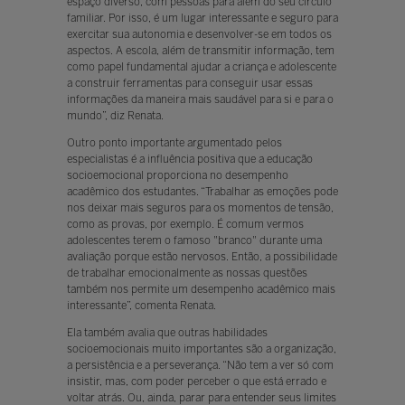
espaço diverso, com pessoas para além do seu círculo
familiar. Por isso, é um lugar interessante e seguro para
exercitar sua autonomia e desenvolver-se em todos os
aspectos. A escola, além de transmitir informação, tem
como papel fundamental ajudar a criança e adolescente
a construir ferramentas para conseguir usar essas
informações da maneira mais saudável para si e para o
mundo”, diz Renata.
Outro ponto importante argumentado pelos
especialistas é a influência positiva que a educação
socioemocional proporciona no desempenho
acadêmico dos estudantes. “Trabalhar as emoções pode
nos deixar mais seguros para os momentos de tensão,
como as provas, por exemplo. É comum vermos
adolescentes terem o famoso "branco" durante uma
avaliação porque estão nervosos. Então, a possibilidade
de trabalhar emocionalmente as nossas questões
também nos permite um desempenho acadêmico mais
interessante”, comenta Renata.
Ela também avalia que outras habilidades
socioemocionais muito importantes são a organização,
a persistência e a perseverança. “Não tem a ver só com
insistir, mas, com poder perceber o que está errado e
voltar atrás. Ou, ainda, parar para entender seus limites