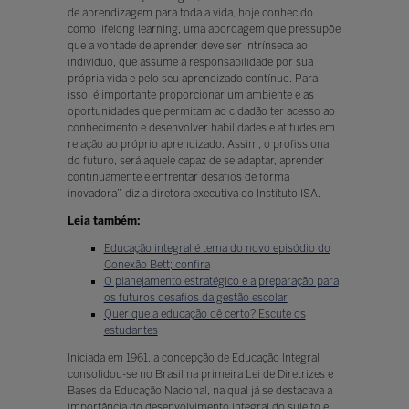
de aprendizagem para toda a vida, hoje conhecido
como lifelong learning, uma abordagem que pressupõe
que a vontade de aprender deve ser intrínseca ao
indivíduo, que assume a responsabilidade por sua
própria vida e pelo seu aprendizado contínuo. Para
isso, é importante proporcionar um ambiente e as
oportunidades que permitam ao cidadão ter acesso ao
conhecimento e desenvolver habilidades e atitudes em
relação ao próprio aprendizado. Assim, o profissional
do futuro, será aquele capaz de se adaptar, aprender
continuamente e enfrentar desafios de forma
inovadora”, diz a diretora executiva do Instituto ISA.
Leia também:
Educação integral é tema do novo episódio do
Conexão Bett; confira
O planejamento estratégico e a preparação para
os futuros desafios da gestão escolar
Quer que a educação dê certo? Escute os
estudantes
Iniciada em 1961, a concepção de Educação Integral
consolidou-se no Brasil na primeira Lei de Diretrizes e
Bases da Educação Nacional, na qual já se destacava a
importância do desenvolvimento integral do sujeito e,