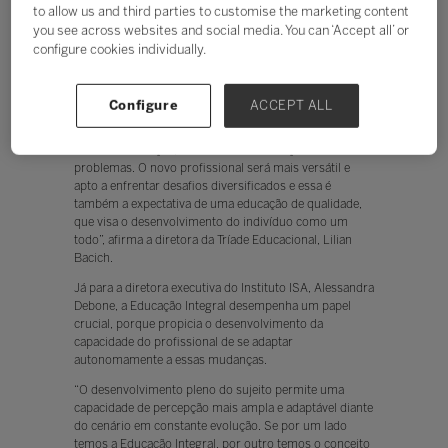
to allow us and third parties to customise the marketing content
preparar os estudantes para os diversos desafios
impostos no ‘mundo real’ e, principalmente, deixá-los
you see across websites and social media. You can ‘Accept all’ or
aptos ao mercado de trabalho que está em evolução
configure cookies individually.
permanente.
“O fortalecimento da Educação Integral pode preparar
Configure
ACCEPT ALL
os estudantes para um mercado de trabalho que
valoriza habilidades além do conhecimento técnico,
como colaboração, criatividade e resolução de
problemas. O novo profissional será mais versátil e
apto a enfrentar desafios diversificados e essa é
também a expectativa de uma educação de qualidade,
que visa o desenvolvimento do indivíduo como um
todo”, afirma a diretora da Tríade Educacional, Lilian
Bacich.
Já para a diretora executiva do Instituto ISA, Alessandra
Debone, a Educação Integral desempenha um papel
crucial, porque propicia o desenvolvimento da
capacidade do profissional de se adaptar
autonomamente a essas mudanças.
“O desenvolvimento pleno do sujeito permite uma
capacidade de percepção mais ampla e adaptável diante
do cenário em constante evolução. Se por um lado
temos a Educação Integral, por outro temos o conceito