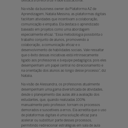
destaca a diretora da Tríade Educacional.
Na visão da business owner da Plataforma AZ de
Aprendizagem, Natalia Messina, as plataformas digitais
facilitam atividades que incentivam a colaboração,
comunicação e empatia. Ela destaca o aprendizado
baseado em projetos como uma abordagem
especialmente eficaz. “Essa metodologia possibilita o
trabalho conjunto de alunos, promovendo a
colaboração, a comunicação eficaz e o
desenvolvimento de habilidades sociais. Vale ressaltar
que o êxito dessas iniciativas está intrinsecamente
ligado aos professores e à equipe pedagógica, pois eles
desempenham um papel central no direcionamento e
na orientação dos alunos ao longo desse processo”, diz
Natalia.
Na visão de Alessandra, os professores atualmente
desempenham uma gama diversificada de atividades,
desde o planejamento das aulas até a avaliação dos
estudantes, que, quando realizadas 100%
manualmente pelo professor, tornam os processos
demorados e suscetíveis a erros. Ela acredita que o uso
de plataformas digitais é uma solução eficaz para
acelerar ou substituir parte desses processos,
permitindo redirecionar estratégias em sala de aula