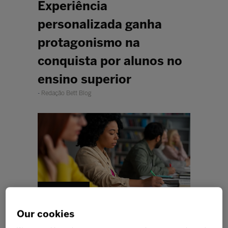
Experiência
personalizada ganha
protagonismo na
conquista por alunos no
ensino superior
Redação Bett Blog
Foto: Freepik
Our cookies
Segundo a especialista em