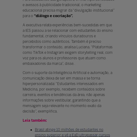
e avessos à publicidade tradicional, o marketing
educacional precisa migrar da “divulgação institucional”
para o
“diálogo e cocriação”.
A executiva relata experiências bem-sucedidas em que
a IES passou a se relacionar com estudantes do ensino
fundamental, criando vínculos duradouros e
percebidos como autênticos. Também é preciso
transformar o conteúdo, analisa Luciana. “Plataformas
como TikTok e Instagram exigem storytelling real, com
voz para os alunos e professores que atuam como
embaixadores da marca”, disse.
Com o suporte da Inteligência Artificial e automação, a
comunicação deixa de ser em massa e se torna
hiperpersonalizada: “Estudantes interessados em
Medicina, por exemplo, recebem conteúdos sobre
carreira, eventos e tendências da área, não apenas
informações sobre vestibular, garantindo que a
mensagem seja relevante no momento exato da
decisão”, exemplifica.
Leia também:
Brasil atinge 10 milhões de estudantes no
ensino superior e vê a EaD ultrapassar cursos