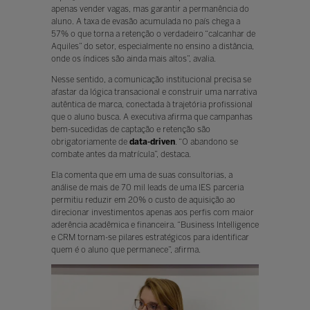
apenas vender vagas, mas garantir a permanência do
aluno. A taxa de evasão acumulada no país chega a
57% o que torna a retenção o verdadeiro “calcanhar de
Aquiles” do setor, especialmente no ensino a distância,
onde os índices são ainda mais altos”, avalia.
Nesse sentido, a comunicação institucional precisa se
afastar da lógica transacional e construir uma narrativa
autêntica de marca, conectada à trajetória profissional
que o aluno busca. A executiva afirma que campanhas
bem-sucedidas de captação e retenção são
obrigatoriamente de
data-driven
. “O abandono se
combate antes da matrícula”, destaca.
Ela comenta que em uma de suas consultorias, a
análise de mais de 70 mil leads de uma IES parceria
permitiu reduzir em 20% o custo de aquisição ao
direcionar investimentos apenas aos perfis com maior
aderência acadêmica e financeira. “Business Intelligence
e CRM tornam-se pilares estratégicos para identificar
quem é o aluno que permanece”, afirma.