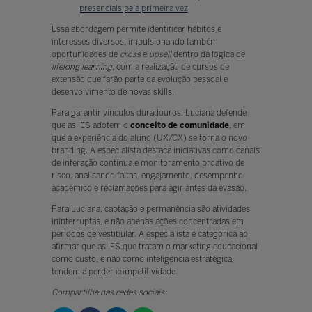
presenciais pela primeira vez
Essa abordagem permite identificar hábitos e
interesses diversos, impulsionando também
oportunidades de
cross
e
upsell
dentro da lógica de
lifelong learning
, com a realização de cursos de
extensão que farão parte da evolução pessoal e
desenvolvimento de novas skills.
Para garantir vínculos duradouros, Luciana defende
que as IES adotem o
conceito de comunidade
, em
que a experiência do aluno (UX/CX) se torna o novo
branding. A especialista destaca iniciativas como canais
de interação contínua e monitoramento proativo de
risco, analisando faltas, engajamento, desempenho
acadêmico e reclamações para agir antes da evasão.
Para Luciana, captação e permanência são atividades
ininterruptas, e não apenas ações concentradas em
períodos de vestibular. A especialista é categórica ao
afirmar que as IES que tratam o marketing educacional
como custo, e não como inteligência estratégica,
tendem a perder competitividade.
Compartilhe nas redes sociais: