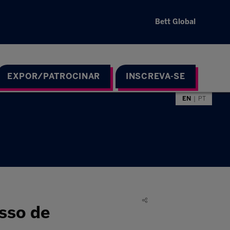
Bett Global
EXPOR/PATROCINAR
INSCREVA-SE
EN
PT
esso de