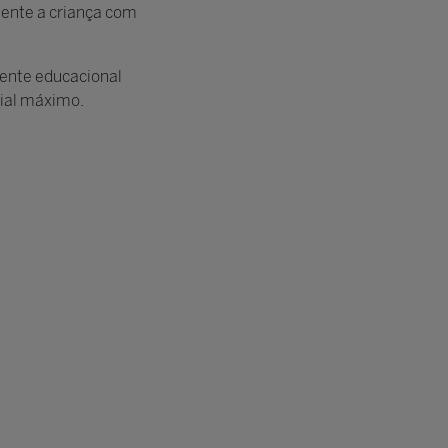
mente a criança com
iente educacional
cial máximo.