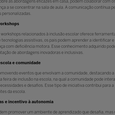
obre as abordagens eficazes em casa, podem colaborar com os
ça a se concentrar na sala de aula. A comunicação contínua pe
s personalizadas.
workshops
 workshops relacionados à inclusão escolar oferece ferramenta
tecnologias assistivas, os pais podem aprender a identificar e
nça com deficiência motora. Esse conhecimento adquirido pod
tação de abordagens inovadoras e inclusivas.
escola e comunidade
movendo eventos que envolvam a comunidade, destacando a 
a feira de inclusão na escola, na qual a comunidade pode inter
essidades e desafios. Esse tipo de iniciativa contribui para 
ites da escola.
as e incentivo à autonomia
podem promover um ambiente de aprendizado que desafia, mas n