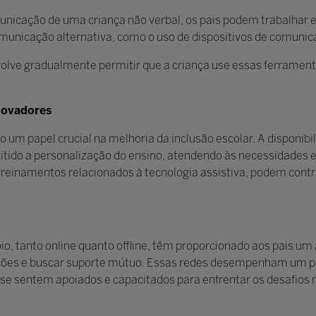
municação de uma criança não verbal, os pais podem trabalhar
municação alternativa, como o uso de dispositivos de comuni
volve gradualmente permitir que a criança use essas ferramen
inovadores
m papel crucial na melhoria da inclusão escolar. A disponibil
itido a personalização do ensino, atendendo às necessidades 
 treinamentos relacionados à tecnologia assistiva, podem cont
oio, tanto online quanto offline, têm proporcionado aos pais 
ações e buscar suporte mútuo. Essas redes desempenham um pa
 se sentem apoiados e capacitados para enfrentar os desafios 