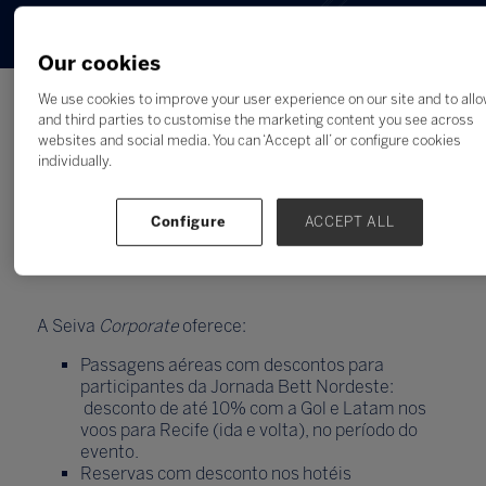
Our cookies
We use cookies to improve your user experience on our site and to all
Seiva Corporate é a agência de
and third parties to customise the marketing content you see across
viagens oficial da
Jornada Bett
websites and social media. You can ‘Accept all’ or configure cookies
Nordeste
e possui acordos
individually.
especiais com hotéis, companhias
aéreas e agências de receptivo em
Configure
ACCEPT ALL
Recife.
A Seiva
Corporate
oferece:
Passagens aéreas com descontos para
participantes da Jornada Bett Nordeste:
desconto de até 10% com a Gol e Latam nos
voos para Recife (ida e volta), no período do
evento.
Reservas com desconto nos hotéis