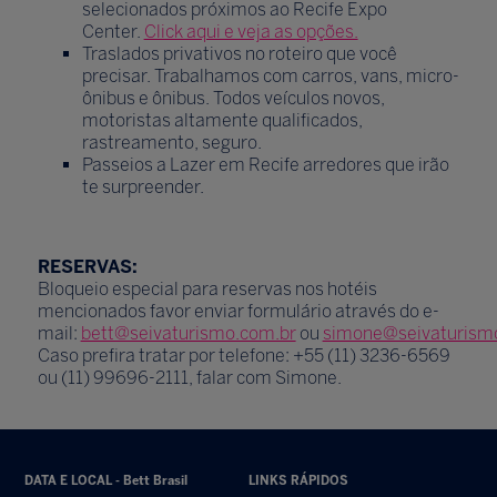
selecionados próximos ao Recife Expo
Center.
Click aqui e veja as opções.
Traslados privativos no roteiro que você
precisar. Trabalhamos com carros, vans, micro-
ônibus e ônibus. Todos veículos novos,
motoristas altamente qualificados,
rastreamento, seguro.
Passeios a Lazer em Recife arredores que irão
te surpreender.
RESERVAS:
Bloqueio especial para reservas nos hotéis
mencionados favor enviar formulário através do e-
mail:
bett@seivaturismo.com.br
ou
simone@seivaturism
Caso prefira tratar por telefone: +55 (11) 3236-6569
ou (11) 99696-2111, falar com Simone.
DATA E LOCAL - Bett Brasil
LINKS RÁPIDOS