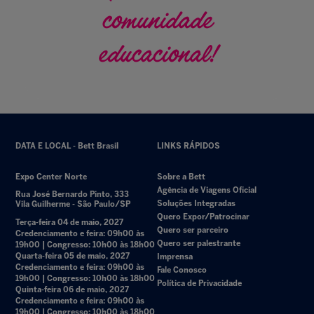
comunidade
educacional!
DATA E LOCAL - Bett Brasil
LINKS RÁPIDOS
Expo Center Norte
Sobre a Bett
Agência de Viagens Oficial
Rua José Bernardo Pinto, 333
Soluções Integradas
Vila Guilherme - São Paulo/SP
Quero Expor/Patrocinar
Terça-feira 04 de maio, 2027
Quero ser parceiro
Credenciamento e feira: 09h00 às
Quero ser palestrante
19h00 | Congresso: 10h00 às 18h00
Quarta-feira 05 de maio, 2027
Imprensa
Credenciamento e feira: 09h00 às
Fale Conosco
19h00 | Congresso: 10h00 às 18h00
Política de Privacidade
Quinta-feira 06 de maio, 2027
Credenciamento e feira: 09h00 às
19h00 | Congresso: 10h00 às 18h00