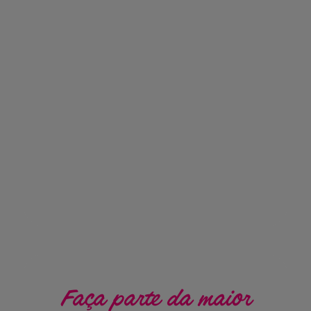
Faça parte da maior