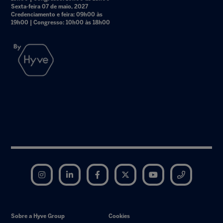
Sexta-feira 07 de maio, 2027
Credenciamento e feira: 09h00 às
19h00 | Congresso: 10h00 às 18h00
Instagram
LinkedIn
Facebook
Twitter
YouTube
Telegram
Sobre a Hyve Group
Cookies