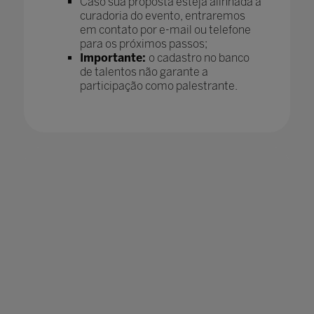
Caso sua proposta esteja alinhada à
curadoria do evento, entraremos
em contato por e-mail ou telefone
para os próximos passos;
Importante:
o cadastro no banco
de talentos não garante a
participação como palestrante.