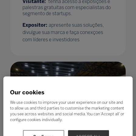
Visitante:
tenha acesso a exposições e
palestras gratuitas com especialistas do
segmento de startups.
Expositor:
apresente suas soluções,
divulgue sua marca e faça conexçoes
com líderes e investidores
Our cookies
We use cookies to improve your user experience on our site and
to allow us and third parties to customise the marketing content
you see across websites and social media. You can ‘Accept all’ or
configure cookies individually.