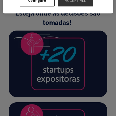
Configure
ACCEPT ALL
Esteja onde as decisões são
tomadas!