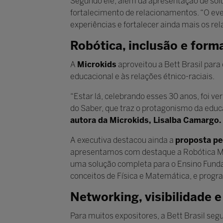
Segundo ele, além da apresentação de sol
fortalecimento de relacionamentos. “O ev
experiências e fortalecer ainda mais os re
Robótica, inclusão e form
A
Microkids
aproveitou a Bett Brasil para 
educacional e às relações étnico-raciais.
“Estar lá, celebrando esses 30 anos, foi 
do Saber, que traz o protagonismo da educa
autora da Microkids, Lisalba Camargo.
A executiva destacou ainda a
proposta p
apresentamos com destaque a Robótica MK 
uma solução completa para o Ensino Fundam
conceitos de Física e Matemática, e prog
Networking, visibilidade 
Para muitos expositores, a Bett Brasil se