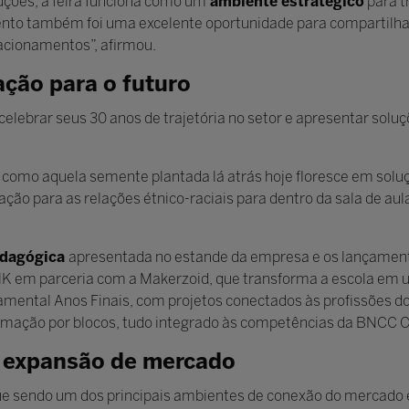
uções, a feira funciona como um
ambiente estratégico
para t
ento também foi uma excelente oportunidade para compartilhar
lacionamentos”, afirmou.
ação para o futuro
celebrar seus 30 anos de trajetória no setor e apresentar soluç
ver como aquela semente plantada lá atrás hoje floresce em sol
ção para as relações étnico-raciais para dentro da sala de aul
edagógica
apresentada no estande da empresa e os lançament
em parceria com a Makerzoid, que transforma a escola em um 
ental Anos Finais, com projetos conectados às profissões do f
ramação por blocos, tudo integrado às competências da BNCC 
e expansão de mercado
gue sendo um dos principais ambientes de conexão do mercado 