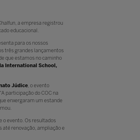
halfun, a empresa registrou
cado educacional.
esenta para os nossos
os três grandes lançamentos
o de que estamos no caminho
a International School,
nato Júdice
, o evento
. “A participação do COC na
, que enxergaram um estande
rmou.
 o evento. Os resultados
s até renovação, ampliação e