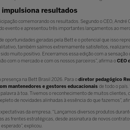
e impulsiona resultados
icipação comemorando os resultados. Segundo o CEO, André C
do evento e apresentou três importantes lançamentos ao mer
e oportunidades geradas pela Bett e o potencial que isso repr
ualitativo, também saímos extremamente satisfeitos, realizam
em sido muito positivo. Encerramos essa edição com a sensaçã
xão com o mercado e com os nossos parceiros”, afirma o
CEO d
presença na Bett Brasil 2026. Para o
diretor pedagógico Re
com mantenedores e gestores educacionais
de todo o país
a palavra à toa. Tivemos o reconhecimento de muitos clientes
epleto de novidades alinhadas à essência do que fazemos”, afi
expectativas da empresa. “Lançamos diversos produtos durante
s frentes estratégicas, desde assinatura de novos contrato
 esperado”, explicou.