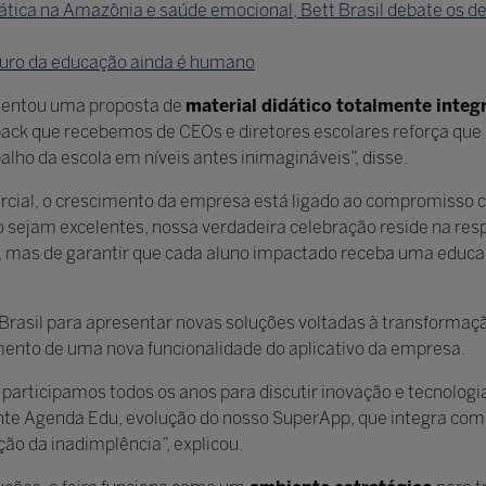
climática na Amazônia e saúde emocional, Bett Brasil debate os 
uturo da educação ainda é humano
sentou uma proposta de
material didático totalmente inte
back que recebemos de CEOs e diretores escolares reforça que 
balho da escola em níveis antes inimagináveis”, disse.
ercial, o crescimento da empresa está ligado ao compromisso
sejam excelentes, nossa verdadeira celebração reside na resp
, mas de garantir que cada aluno impactado receba uma educaç
rasil para apresentar novas soluções voltadas à transformação
ento de uma nova funcionalidade do aplicativo da empresa.
 participamos todos os anos para discutir inovação e tecnolo
gente Agenda Edu, evolução do nosso SuperApp, que integra co
ão da inadimplência”, explicou.