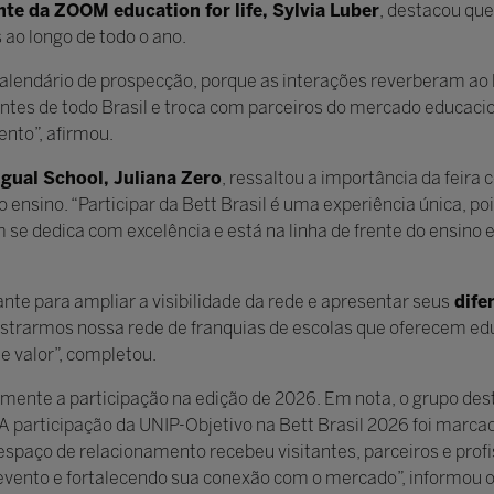
te da ZOOM education for life, Sylvia Luber
, destacou que
 ao longo de todo o ano.
calendário de prospecção, porque as interações reverberam ao 
es de todo Brasil e troca com parceiros do mercado educacio
nto”, afirmou.
ngual School, Juliana Zero
, ressaltou a importância da feir
o ensino. “Participar da Bett Brasil é uma experiência única, po
e dedica com excelência e está na linha de frente do ensino e
te para ampliar a visibilidade da rede e apresentar seus
dife
ostrarmos nossa rede de franquias de escolas que oferecem ed
e valor”, completou.
mente a participação na edição de 2026. Em nota, o grupo de
“A participação da UNIP-Objetivo na Bett Brasil 2026 foi marca
 espaço de relacionamento recebeu visitantes, parceiros e profi
 evento e fortalecendo sua conexão com o mercado”, informou o