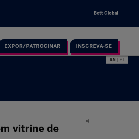
Bett Global
EXPOR/PATROCINAR
INSCREVA-SE
EN
PT
m vitrine de