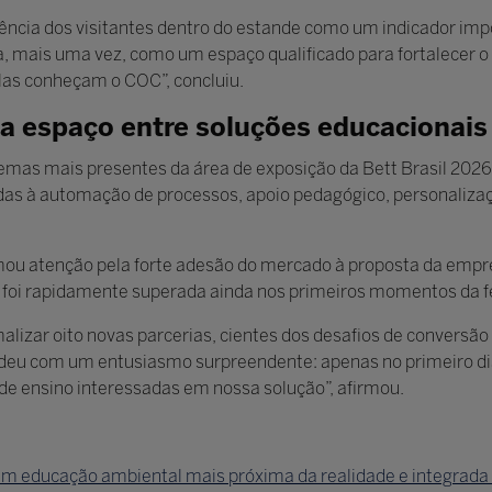
ência dos visitantes dentro do estande como um indicador imp
da, mais uma vez, como um espaço qualificado para fortalecer
olas conheçam o COC”, concluiu.
nha espaço entre soluções educacionais
temas mais presentes da área de exposição da Bett Brasil 202
das à automação de processos, apoio pedagógico, personalizaç
ou atenção pela forte adesão do mercado à proposta da empr
ial foi rapidamente superada ainda nos primeiros momentos da fe
izar oito novas parcerias, cientes dos desafios de conversã
deu com um entusiasmo surpreendente: apenas no primeiro di
 de ensino interessadas em nossa solução”, afirmou.
em educação ambiental mais próxima da realidade e integrada 