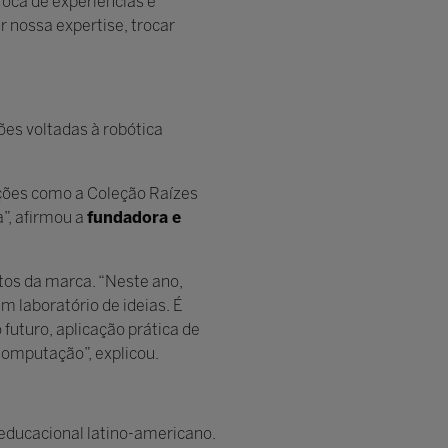
roca de experiências e
 nossa expertise, trocar
ões voltadas à robótica
uções como a Coleção Raízes
a”, afirmou a
fundadora e
os da marca. “Neste ano,
laboratório de ideias. É
uturo, aplicação prática de
Computação”, explicou.
educacional latino-americano.