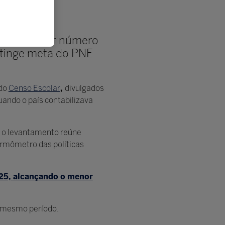
ulas e menor número
atinge meta do PNE
 do
Censo Escolar
,
divulgados
quando o país contabilizava
), o levantamento reúne
termômetro das políticas
025, alcançando o menor
o mesmo período.