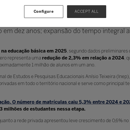
ia Brasil
Configure
ACCEPT ALL
to do MEC revela queda de 2,3% nas matríc
o em dez anos; expansão do tempo integral 
s na educação básica em 2025
, segundo dados preliminares
mero representa uma
redução de 2,3% em relação a 2024
, 
oximadamente 1 milhão de alunos em um ano.
nal de Estudos e Pesquisas Educacionais Anísio Teixeira (Inep
privadas em todo o território nacional e serve como principal 
ração. O número de matrículas caiu 5,3% entre 2024 e 2
,3 milhões de estudantes nessa etapa.
nquanto a rede privada apresentou leve crescimento de 0,6% n