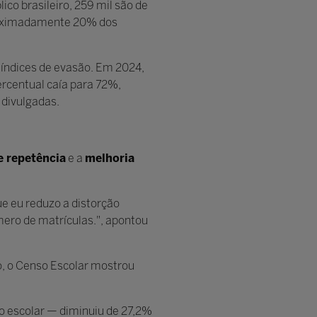
co brasileiro, 259 mil são de
roximadamente 20% dos
 índices de evasão. Em 2024,
ercentual caía para 72%,
 divulgadas.
e repetência
e a
melhoria
e eu reduzo a distorção
mero de matrículas.", apontou
o, o Censo Escolar mostrou
o escolar — diminuiu de 27,2%