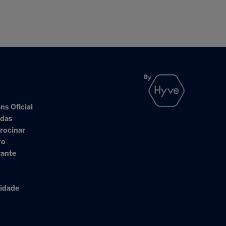
ns Oficial
adas
rocinar
ro
rante
cidade