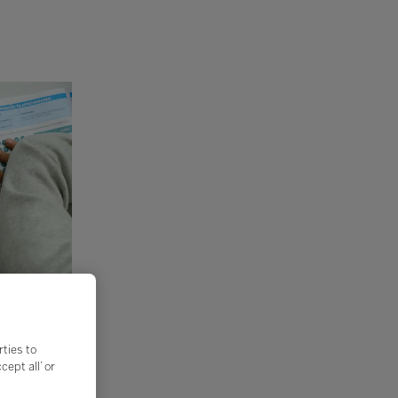
rties to
ept all’ or