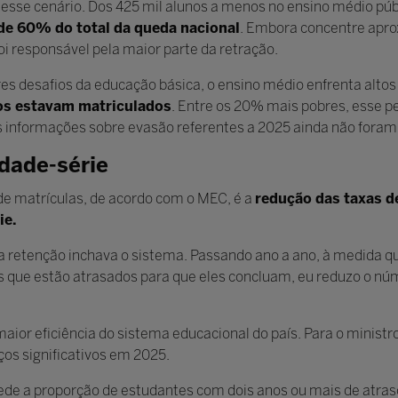
esse cenário. Dos 425 mil alunos a menos no ensino médio públi
de 60% do total da queda nacional
. Embora concentre ap
oi responsável pela maior parte da retração.
 desafios da educação básica, o ensino médio enfrenta altos
nos estavam matriculados
. Entre os 20% mais pobres, esse p
 informações sobre evasão referentes a 2025 ainda não foram
idade-série
de matrículas, de acordo com o MEC, é a
redução das taxas d
ie.
a retenção inchava o sistema. Passando ano a ano, à medida qu
s que estão atrasados para que eles concluam, eu reduzo o nú
aior eficiência do sistema educacional do país. Para o ministr
ços significativos em 2025.
ede a proporção de estudantes com dois anos ou mais de atras