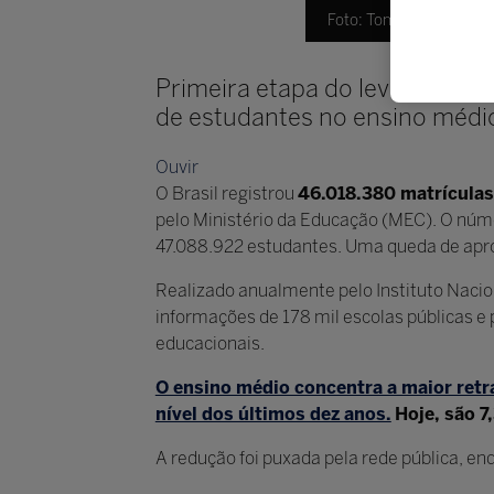
Foto: Tomaz Silva/Agênc
Primeira etapa do levantamen
de estudantes no ensino médi
Ouvir
O Brasil registrou
46.018.380 matrícula
pelo Ministério da Educação (MEC). O nú
47.088.922 estudantes. Uma queda de apr
Realizado anualmente pelo Instituto Nacio
informações de 178 mil escolas públicas e 
educacionais.
O ensino médio concentra a maior ret
nível dos últimos dez anos.
Hoje, são 7
A redução foi puxada pela rede pública, e