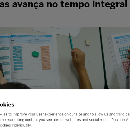
as avança no tempo integral
okies
kies to improve your user experience on our site and to allow us and third pa
the marketing content you see across websites and social media. You can ‘Acc
ookies individually.