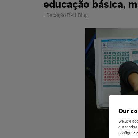
educação básica, m
Redação Bett Blog
Our co
We use coo
customise 
configure c