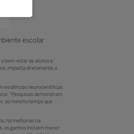
biente escolar
o bem-estar de alunos e
dos, impacta diretamente a
m evidências neurocientíficas
iência. "Pesquisas demonstram
lação, ao mesmo tempo que
os, há melhorias na
s, os ganhos incluem menor