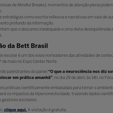
cnicas de Mindful Breaks): momentos de atenção plena podem
o.
o:
estratégias como escrita reflexiva e narrativas em sala de a
mento profundo da informação.
ntam que o descanso inadequado e uma dieta desequilibrada 
s.
o da Bett Brasil
e escolar é um dos eixos norteadores das atividades de conte
 1º de maio no Expo Center Norte.
erão palestrantes do painel
“O que a neurociência nos diz s
colocar em prática amanhã”
, no dia 29 de abril, às 14h, no Fó
seis práticas cientificamente embasadas para tornar o ambient
ará os impactos da hiperconectividade, trazendo dados científ
 gestores escolares.
il,
clique aqui.
A visitação é gratuita.