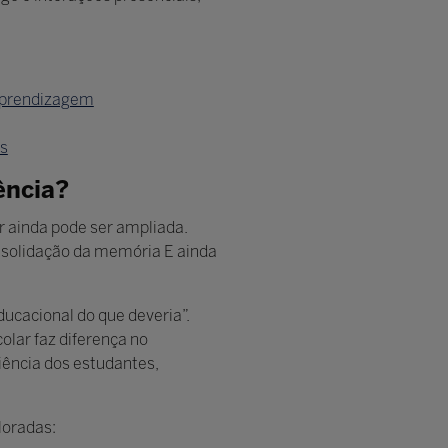
 aprendizagem
es
ência?
r ainda pode ser ampliada.
solidação da memória E ainda
ucacional do que deveria”.
olar faz diferença no
iência dos estudantes,
loradas: