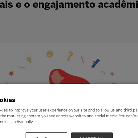
oais e o engajamento acadêm
okies
kies to improve your user experience on our site and to allow us and third pa
the marketing content you see across websites and social media. You can ‘Acc
ookies individually.