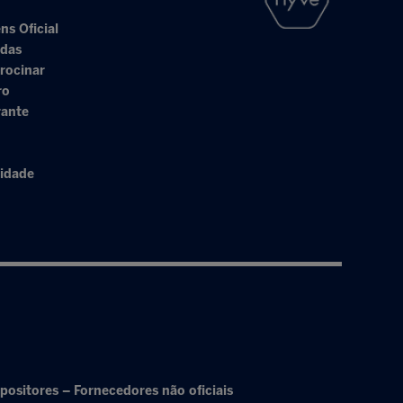
ns Oficial
adas
rocinar
ro
rante
cidade
positores – Fornecedores não oficiais