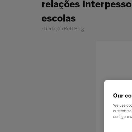
relações interpess
escolas
Redação Bett Blog
Our co
We use coo
customise 
configure c