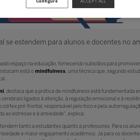
Configure
ACCEPT ALL
al se estendem para alunos e docentes no am
ado espaço na educação, fornecendo subsídios para promover 
destacam está o
mindfulness
, uma técnica que, segundo estu
al.
ni
, destaca que a prática de mindfulness está fundamentada e
 cerebrais ligados à atenção, à regulação emocional e à resil
 o córtex pré-frontal, responsável pelo foco e pela autorregu
da ao estresse e à ansiedade", explica.
stendem tanto a estudantes quanto a professores. Para os alun
ansiedade e maior engajamento acadêmico. Já para os docente