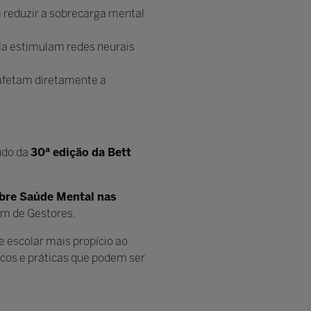
 reduzir a sobrecarga mental
ula estimulam redes neurais
afetam diretamente a
údo da
30ª edição da Bett
obre Saúde Mental nas
rum de Gestores.
e escolar mais propício ao
icos e práticas que podem ser