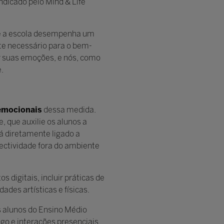
ndicado pelo Mind & Life
ue a escola desempenha um
rte necessário para o bem-
ar suas emoções, e nós, como
.
emocionais
dessa medida.
 que auxilie os alunos a
á diretamente ligado a
nectividade fora do ambiente
digitais, incluir práticas de
ades artísticas e físicas.
os alunos do Ensino Médio
go e interações presenciais,