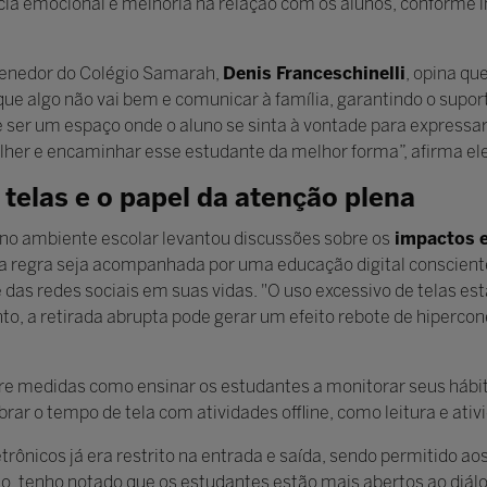
cia emocional e melhoria na relação com os alunos, conforme i
ntenedor do Colégio Samarah,
Denis Franceschinelli
, opina q
 que algo não vai bem e comunicar à família, garantindo o supo
e ser um espaço onde o aluno se sinta à vontade para express
lher e encaminhar esse estudante da melhor forma”, afirma ele
 telas e o papel da atenção plena
no ambiente escolar levantou discussões sobre os
impactos 
 regra seja acompanhada por uma educação digital consciente,
as redes sociais em suas vidas. "O uso excessivo de telas est
to, a retirada abrupta pode gerar um efeito rebote de hiperco
e medidas como ensinar os estudantes a monitorar seus hábitos 
rar o tempo de tela com atividades offline, como leitura e ativid
etrônicos já era restrito na entrada e saída, sendo permitido a
o, tenho notado que os estudantes estão mais abertos ao diálo