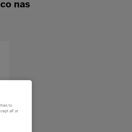
ico nas
rties to
ept all’ or