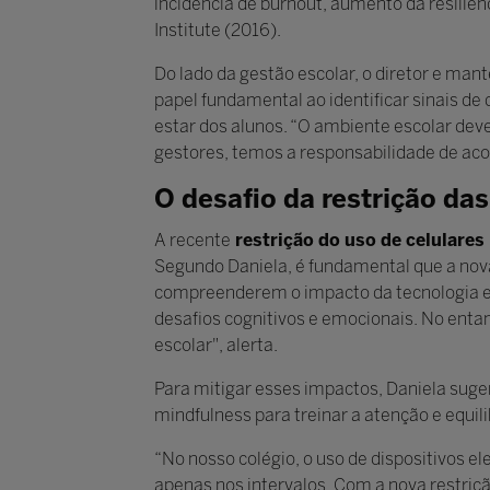
incidência de burnout, aumento da resiliên
Institute (2016).
Do lado da gestão escolar, o diretor e ma
papel fundamental ao identificar sinais de
estar dos alunos. “O ambiente escolar dev
gestores, temos a responsabilidade de aco
O desafio da restrição das
A recente
restrição do uso de celulares
Segundo Daniela, é fundamental que a nova
compreenderem o impacto da tecnologia e d
desafios cognitivos e emocionais. No entan
escolar", alerta.
Para mitigar esses impactos, Daniela suger
mindfulness para treinar a atenção e equilib
“No nosso colégio, o uso de dispositivos el
apenas nos intervalos. Com a nova restriçã