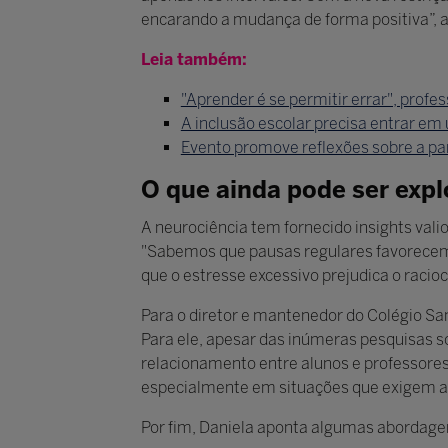
encarando a mudança de forma positiva”, a
Leia também:
"Aprender é se permitir errar", prof
A inclusão escolar precisa entrar em
Evento promove reflexões sobre a pa
O que ainda pode ser expl
A neurociência tem fornecido insights vali
"Sabemos que pausas regulares favorecem
que o estresse excessivo prejudica o racio
Para o diretor e mantenedor do Colégio Sa
Para ele, apesar das inúmeras pesquisas so
relacionamento entre alunos e professores
especialmente em situações que exigem at
Por fim, Daniela aponta algumas abordage