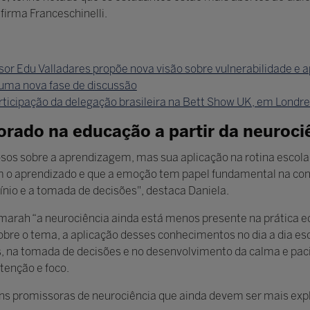
firma Franceschinelli.
essor Edu Valladares propõe nova visão sobre vulnerabilidade e
 uma nova fase de discussão
rticipação da delegação brasileira na Bett Show UK, em Londr
orado na educação a partir da neuroci
osos sobre a aprendizagem, mas sua aplicação na rotina escola
 o aprendizado e que a emoção tem papel fundamental na con
cínio e a tomada de decisões", destaca Daniela.
marah “a neurociência ainda está menos presente na prática ed
bre o tema, a aplicação desses conhecimentos no dia a dia esc
, na tomada de decisões e no desenvolvimento da calma e pac
enção e foco.
ns promissoras de neurociência que ainda devem ser mais exp