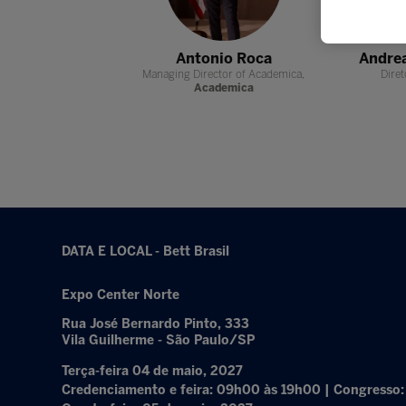
lena Nobre
Antonio Roca
Andre
 Pedagógica ,
Colégio
Managing Director of Academica,
Diret
Saber Viver
Academica
DATA E LOCAL - Bett Brasil
Expo Center Norte
Rua José Bernardo Pinto, 333
Vila Guilherme - São Paulo/SP
Terça-feira 04 de maio, 2027
Credenciamento e feira: 09h00 às 19h00 | Congresso