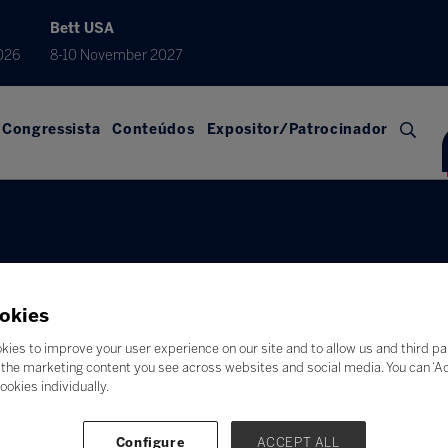
Bett USA
026
8-10 November 2027
Congressista
Conteúdos
Expositor/Patrocinador
okies
kies to improve your user experience on our site and to allow us and third pa
the marketing content you see across websites and social media. You can ‘Acc
ookies individually.
Configure
ACCEPT ALL