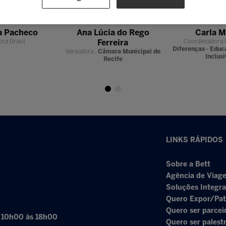
a Pacheco
Ana Lúcia do Rego
Carla 
ora Brasil
Ferreira
Coordenadora 
Diferenças - Educ
Vereadora ,
Câmara Municipal do
Inclusi
Recife
LINKS RÁPIDOS
Sobre a Bett
Agência de Viage
Soluções Integr
Quero Expor/Pat
Quero ser parcei
: 10h00 às 18h00
Quero ser palest