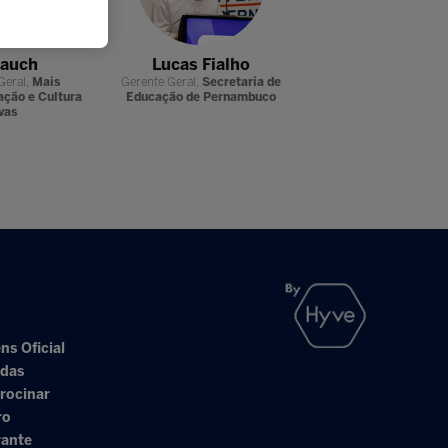
Mauch
Lucas Fialho
Rosane Gal
Geral,
Mais
Gerente Geral,
Secretaria de
Coordenadora Peda
ação e Cultura
Educação de Pernambuco
Colégio e Curso 
vas
ns Oficial
adas
rocinar
ro
rante