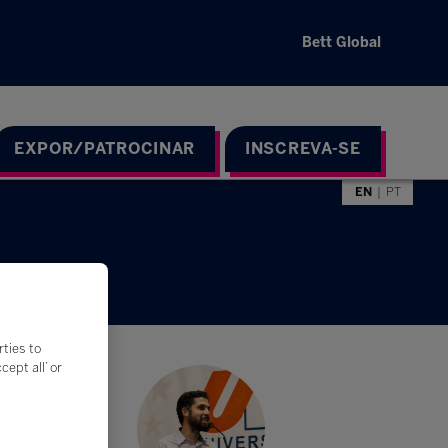
Bett Global
EXPOR/PATROCINAR
INSCREVA-SE
EN
PT
rties to
ept all’ or