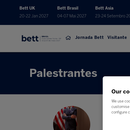
Bett UK
Bett Brasil
Bett Asia
20-22 Jan 2027
04-07 Mai 2027
23-24 Setembro 2
Jornada Bett
Visitante
Palestrantes
Our co
We use coo
customise 
configure c