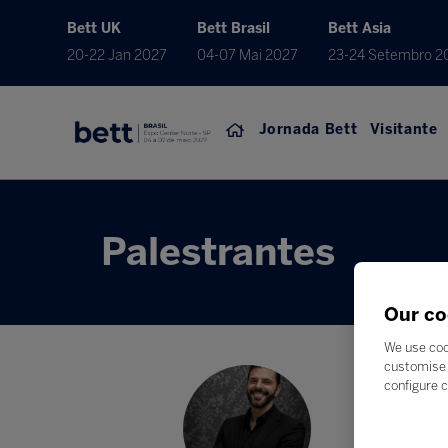
Bett UK
Bett Brasil
Bett Asia
20-22 Jan 2027
04-07 Mai 2027
23-24 Setembro 2
Jornada Bett
Visitante
Palestrantes
Our co
We use coo
customise 
configure c