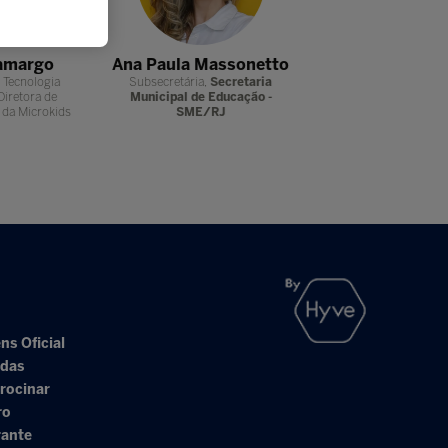
Camargo
Ana Paula Massonetto
Gabriela Lo
 Tecnologia
Subsecretária,
Secretaria
Associate Professor -
Diretora de
Municipal de Educação -
da Microkids
SME/RJ
ns Oficial
adas
rocinar
ro
rante