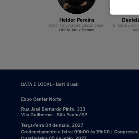
dan Henrique
Helder Pereira
Daniel
Câmara Municipal da
Diretor de Soluções Educacionais ,
Diretora Execut
Turística de Embu das
OPENLMS / Samoo
Col
Artes
DATA E LOCAL - Bett Brasil
Expo Center Norte
Rua José Bernardo Pinto, 333
Vila Guilherme - São Paulo/SP
Terça-feira 04 de maio, 2027
Credenciamento e feira: 09h00 às 19h00 | Congresso
Quarta-feira 05 de maio, 2027