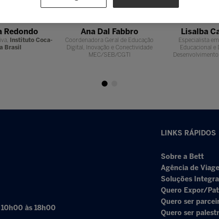
a Redondo
Ana Dal Fabbro
Lisalba 
iva,
Instituto Coca-
Coordenadora Geral de Educação
Especialista em
a Brasil
Digital, Inovação e Conectividade
Educacional e 
MEC/SEB/CGTI
Desenvolvimento 
LINKS RÁPIDOS
Sobre a Bett
Agência de Viage
Soluções Integr
Quero Expor/Pat
Quero ser parcei
: 10h00 às 18h00
Quero ser palest