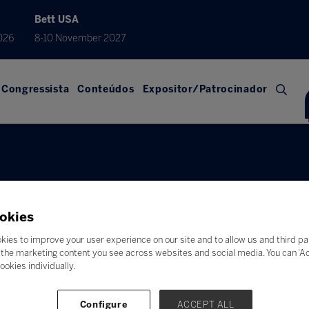
Bett USA
026
8-10 November 2027
Congressista
Conteúdos
Expositor/Patrocinador
okies
kies to improve your user experience on our site and to allow us and third pa
the marketing content you see across websites and social media. You can ‘Acc
ookies individually.
Configure
ACCEPT ALL