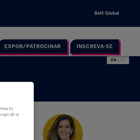
Bett Global
EXPOR/PATROCINAR
INSCREVA-SE
EN
PT
rties to
ept all’ or