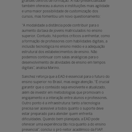
grandes centros de formação. A não-presencialidade
também ofereceu a alunos e instituições mais agilidade
e uma maior possibilidade de customização dos
cursos, mas fomentou um novo questionamento:
“A modalidade a distância pode contribuir para o
aumento da taxa de jovens matriculados no ensino
superior. Contudo, há pontos críticos a enfrentar, como
a formação de professores com habilidades digitais, a
inclusão tecnológica no ensino médio e a adequação
estrutural dos estabelecimentos de ensino. Não
podemos continuar com salas analógicas para o
desenvolvimento de atividades de ensino em tempos
digitais”, analisa Marino.
Sanchez reforça que a EAD é essencial para o futuro do
ensino superior no Brasil, mas exige atenção. “É crucial
garantir que o conteúdo seja envolvente e atualizado,
além de investir em metodologias que promovam o
engajamento e a interação entre alunos e professores.
Outro ponto é a infraestrutura: tanto a tecnologia
precisa ser acessível a todos quanto o suporte deve
estar preparado para atender quem enfrenta
dificuldades. Quando bem planejada, a EAD pode
oferecer uma experiência tão rica quanto a do ensino
presencial”, conclui o pró-reitor acadêmico da FIAP.