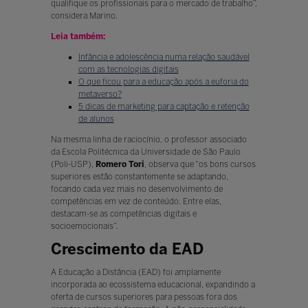
qualifique os profissionais para o mercado de trabalho”,
considera Marino.
Leia também:
Infância e adolescência numa relação saudável
com as tecnologias digitais
O que ficou para a educação após a euforia do
metaverso?
5 dicas de marketing para captação e retenção
de alunos
Na mesma linha de raciocínio, o professor associado
da Escola Politécnica da Universidade de São Paulo
(Poli-USP),
Romero Tori
, observa que “os bons cursos
superiores estão constantemente se adaptando,
focando cada vez mais no desenvolvimento de
competências em vez de conteúdo. Entre elas,
destacam-se as competências digitais e
socioemocionais”.
Crescimento da EAD
A Educação a Distância (EAD) foi amplamente
incorporada ao ecossistema educacional, expandindo a
oferta de cursos superiores para pessoas fora dos