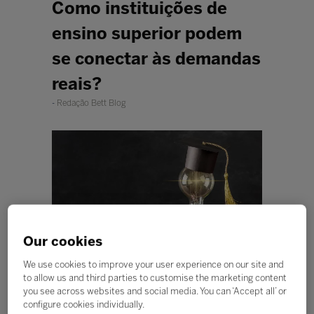
Como instituições de
ensino superior podem
se conectar às demandas
reais?
Redação Bett Blog
Our cookies
We use cookies to improve your user experience on our site and
to allow us and third parties to customise the marketing content
you see across websites and social media. You can ‘Accept all’ or
Agilidade na revisão e atualização de
configure cookies individually.
cursos e adaptação às habilidades