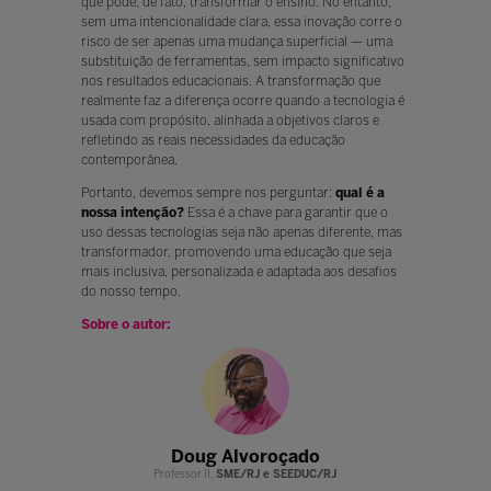
que pode, de fato, transformar o ensino. No entanto,
sem uma intencionalidade clara, essa inovação corre o
risco de ser apenas uma mudança superficial — uma
substituição de ferramentas, sem impacto significativo
nos resultados educacionais. A transformação que
realmente faz a diferença ocorre quando a tecnologia é
usada com propósito, alinhada a objetivos claros e
refletindo as reais necessidades da educação
contemporânea.
Portanto, devemos sempre nos perguntar:
qual é a
nossa intenção?
Essa é a chave para garantir que o
uso dessas tecnologias seja não apenas diferente, mas
transformador, promovendo uma educação que seja
mais inclusiva, personalizada e adaptada aos desafios
do nosso tempo.
Sobre o autor:
voroçado
Doug Alvoroçado
Doug Al
RJ e SEEDUC/RJ
Professor II,
SME/RJ e SEEDUC/RJ
Professor II,
SME/