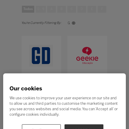
Todos
0 - 9
A
B
C
D
E
F
G
H
G
GD-Tseng
GEEKIE
Enterprise Co.
Stand: N40
Our cookies
Ltd.
Stand: J162
We use cookies to improve your user experience on our site and
to allow us and third parties to customise the marketing content
you see across websites and social media. You can ‘Accept all’ or
configure cookies individually.