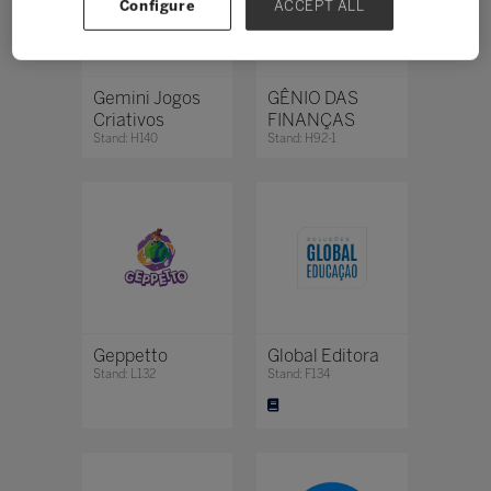
Configure
ACCEPT ALL
Gemini Jogos
GÊNIO DAS
Criativos
FINANÇAS
Stand: H140
Stand: H92-1
Geppetto
Global Editora
Stand: L132
Stand: F134