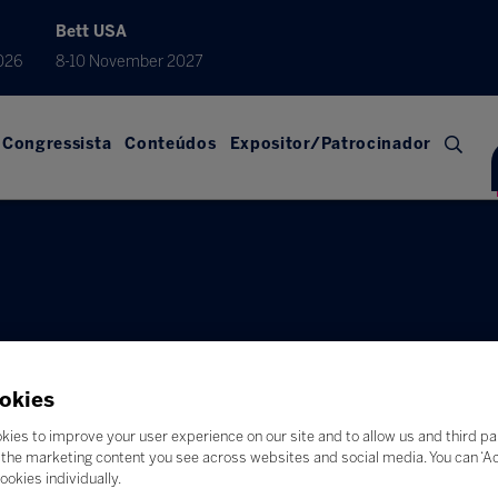
Bett USA
026
8-10 November 2027
Congressista
Conteúdos
Expositor/Patrocinador
okies
kies to improve your user experience on our site and to allow us and third pa
the marketing content you see across websites and social media. You can ‘Acc
ar
ookies individually.