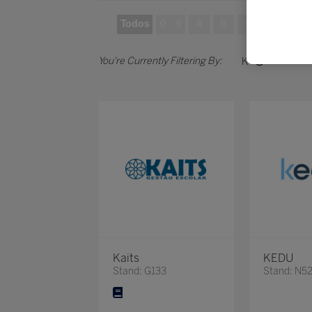
Todos
0 - 9
A
B
C
D
E
K
Kaits
KEDU
Stand: G133
Stand: N5