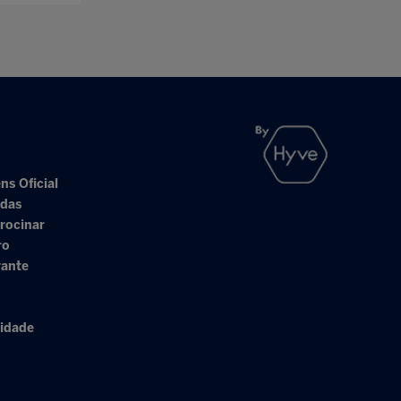
ns Oficial
adas
rocinar
ro
rante
cidade