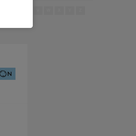
S
T
U
V
W
X
Y
Z