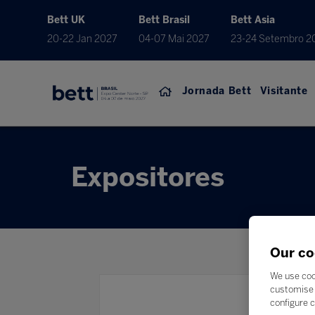
Bett UK
Bett Brasil
Bett Asia
20-22 Jan 2027
04-07 Mai 2027
23-24 Setembro 2
Jornada Bett
Visitante
Expositores
Our co
We use coo
customise 
Pesquis
configure c