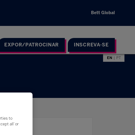
Bett Global
EXPOR/PATROCINAR
INSCREVA-SE
EN
PT
rties to
ept all’ or
Filtros