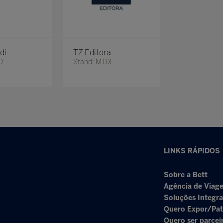
di
TZ Editora
0
Stand: M113
LINKS RÁPIDOS
Sobre a Bett
Agência de Viage
Soluções Integr
Quero Expor/Pat
Quero ser parcei