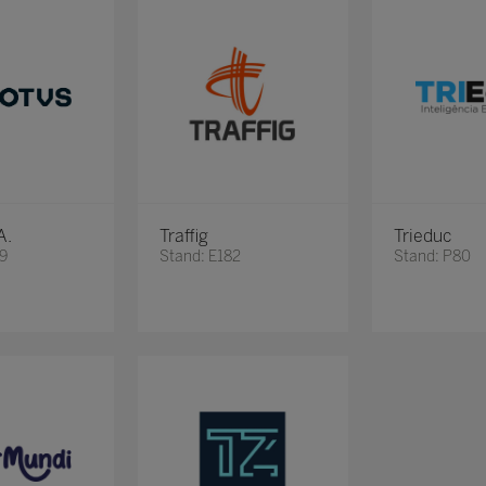
A.
Traffig
Trieduc
39
Stand: E182
Stand: P80