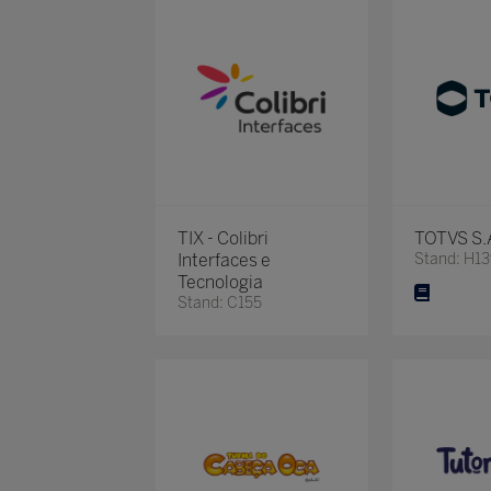
TIX - Colibri
TOTVS S.
Interfaces e
Stand: H1
Tecnologia
Stand: C155