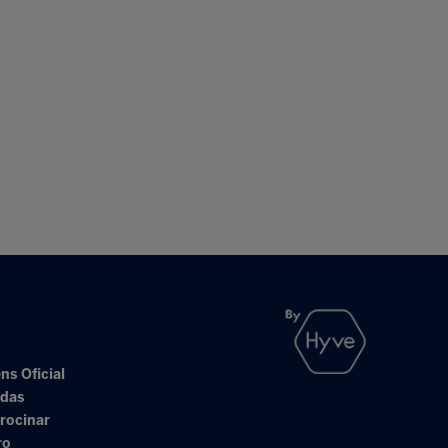
ns Oficial
adas
rocinar
ro