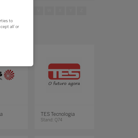
S
T
U
V
W
X
Y
Z
rties to
ept all’ or
ra
TES Tecnologia
Stand: Q74