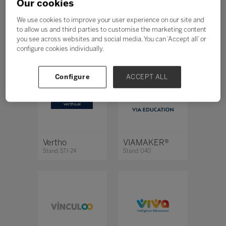
Our cookies
Todos
0 - 9
A
B
C
D
E
F
G
H
We use cookies to improve your user experience on our site and
to allow us and third parties to customise the marketing content
you see across websites and social media. You can ‘Accept all’ or
V
configure cookies individually.
Configure
ACCEPT ALL
Vertho
VIAMAKER®
Stand: STI-24
Stand: O40