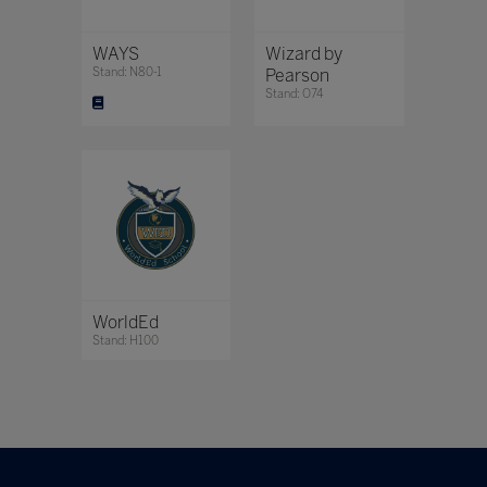
WAYS
Wizard by
Stand: N80-1
Pearson
Stand: O74
WorldEd
Stand: H100