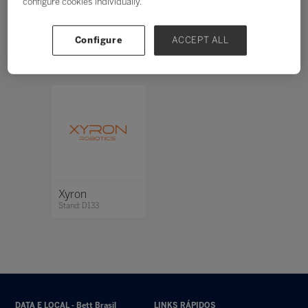
configure cookies individually.
Todos
0 - 9
A
B
C
D
E
F
G
H
Configure
ACCEPT ALL
X
Xyron
Stand: D133
DATA E LOCAL - Bett Brasil
LINKS RÁPIDOS