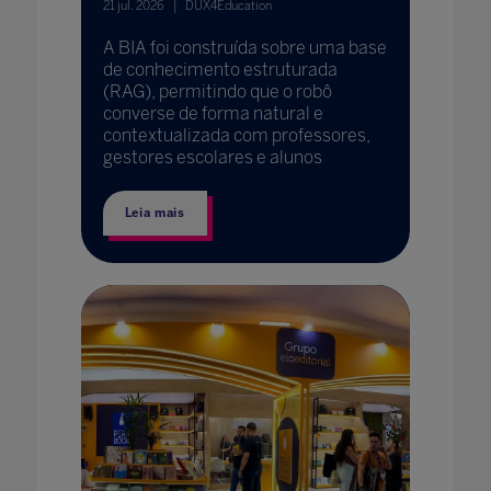
21 jul. 2026
DUX4Education
A BIA foi construída sobre uma base
de conhecimento estruturada
(RAG), permitindo que o robô
converse de forma natural e
contextualizada com professores,
gestores escolares e alunos
Leia mais