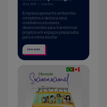
29 jul. 2026
Linea Rica
Empresa apresenta ambientes
completos e destaca seus
mobiliários escolares,
desenvolvidos para transformar
projetos em espaços preparados
para a rotina escolar
Leia mais