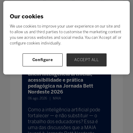
Our cookies
We use cookies to improve your user experience on our site and
to allow us and third parties to customise the marketing content
you see across websites and social media. You can ‘Accept all’ or
configure cookies individually.
Configure
ACCEPT ALL
MAIA apresenta soluções que
unem inteligência artificial,
acessibilidade e prática
pedagógica na Jornada Bett
Nordeste 2026
06 ago. 2026
MAIA
Como a inteligência artificial pode
fortalecer — e não substituir — o
trabalho dos educadores? Essa é
uma das discussões que a MAIA