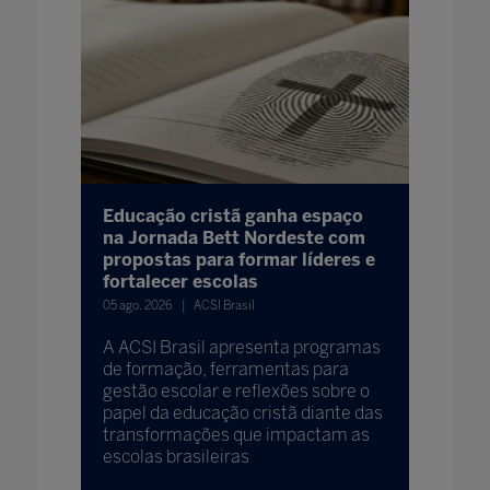
Educação cristã ganha espaço
na Jornada Bett Nordeste com
propostas para formar líderes e
fortalecer escolas
05 ago. 2026
ACSI Brasil
A ACSI Brasil apresenta programas
de formação, ferramentas para
gestão escolar e reflexões sobre o
papel da educação cristã diante das
transformações que impactam as
escolas brasileiras