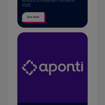
levará à Jornada Bett Nordeste
2026
Leia mais