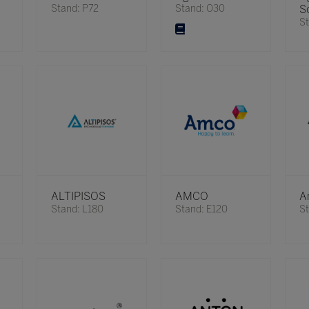
Stand: P72
Stand: O30
S
St
ALTIPISOS
AMCO
A
Stand: L180
Stand: E120
St