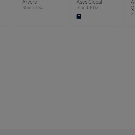
Árvore
Ases Global
A
Stand: L80
Stand: F113
Q
St