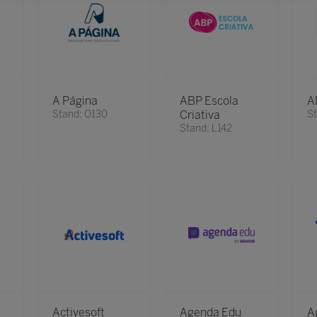
A Página
ABP Escola
A
Stand: O130
Criativa
St
Stand: L142
Activesoft
Agenda Edu
A