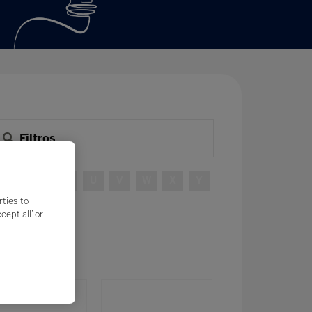
Filtros
R
S
T
U
V
W
X
Y
rties to
ept all’ or