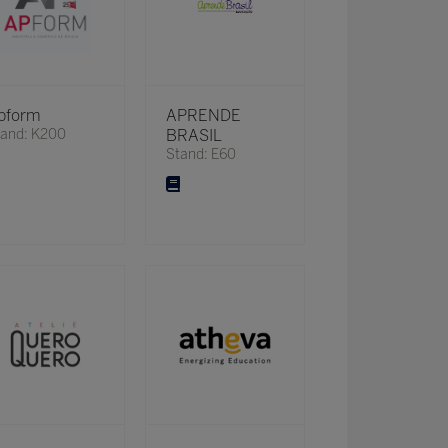
pform
APRENDE
tand: K200
BRASIL
Stand: E60