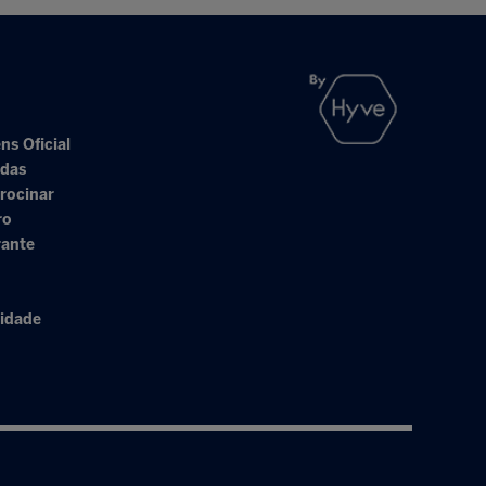
ns Oficial
adas
rocinar
ro
rante
cidade