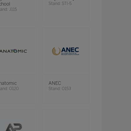
chool
Stand: STI-5
and: J115
natomic
ANEC
and: O120
Stand: O153