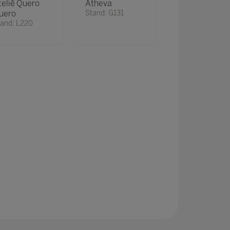
teliê Quero
Atheva
uero
Stand: G131
and: L220