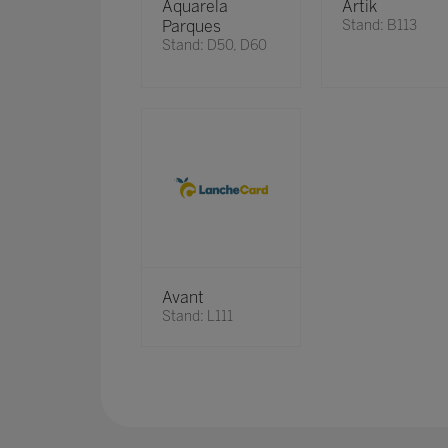
Aquarela
Artik
Parques
Stand: B113
Stand: D50, D60
Avant
Stand: L111