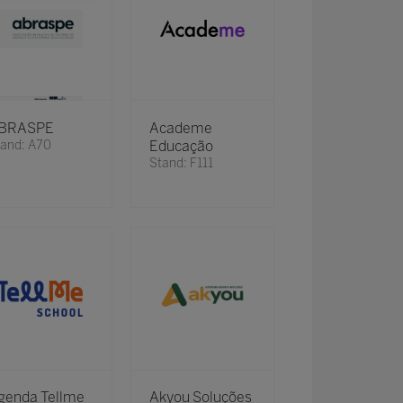
BRASPE
Academe
and: A70
Educação
Stand: F111
genda Tellme
Akyou Soluções