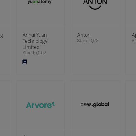
ng
Anhui Yuan
Anton
A
Technology
Stand: Q72
S
Limited
Stand: Q102