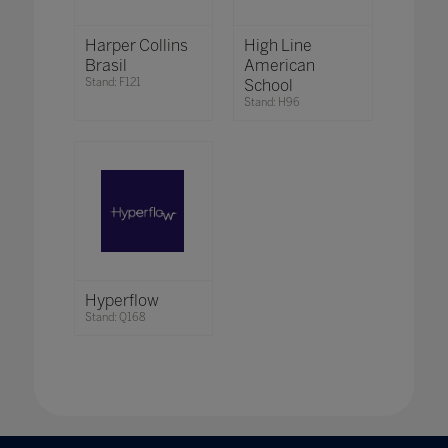
Harper Collins
High Line
Brasil
American
Stand: F121
School
Stand: H96
Hyperflow
Stand: Q168