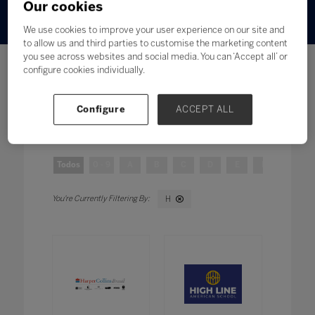
Our cookies
We use cookies to improve your user experience on our site and
to allow us and third parties to customise the marketing content
you see across websites and social media. You can ‘Accept all’ or
configure cookies individually.
Configure
ACCEPT ALL
Pesquisar
Filtros
Todos
0 - 9
A
B
C
D
E
F
G
H