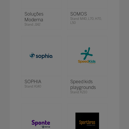
Soluções
SOMOS
Moderna
Stand: M40, L70, H70,
L50
Stand: J142
SOPHIA
Speed kids
Stand: K140
playgrounds
Stand: K210