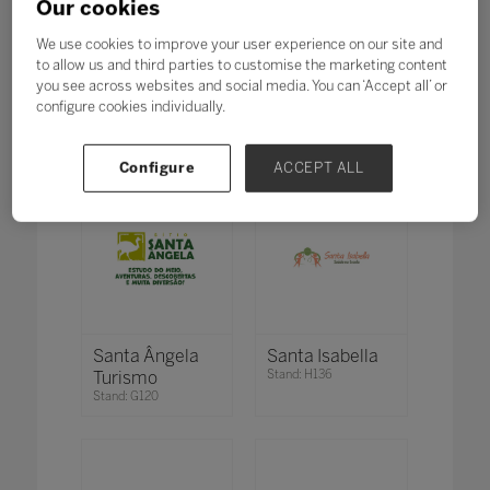
Our cookies
We use cookies to improve your user experience on our site and
Saíra 7 Editora
Samsung -
to allow us and third parties to customise the marketing content
Stand: C111
Repremig
you see across websites and social media. You can ‘Accept all’ or
Stand: O80
configure cookies individually.
Configure
ACCEPT ALL
Santa Ângela
Santa Isabella
Turismo
Stand: H136
Stand: G120