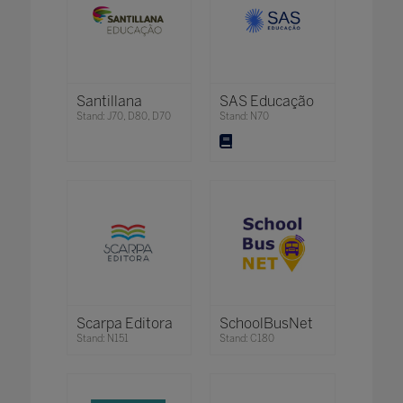
Santillana
SAS Educação
Stand: J70, D80, D70
Stand: N70
Scarpa Editora
SchoolBusNet
Stand: N151
Stand: C180