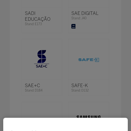
SADI
SAE DIGITAL
EDUCAÇÃO
Stand: J40
Stand: E173
SAE+C
SAFE-K
Stand: D184
Stand: D132