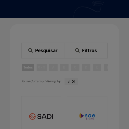
Pesquisar
Filtros
Todos
0 - 9
A
B
C
D
E
F
G
S