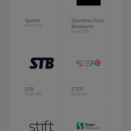
Sponte
Sportbras Pisos
Stand: L115
Modulares
Stand: D155
STB
STEP
Stand: J170
Stand: F20