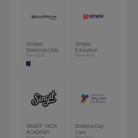
Simpax
Simple
Sistemas Ltda
Education
Stand: Q122
Stand: M100
SINGIT - NICK
Sistema Day
ACADEMY
Care
Stand: C154
Stand: D113