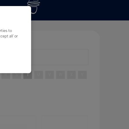
rties to
ept all’ or
Filtros
R
S
T
U
V
W
X
Y