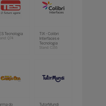
ES Tecnologia
TIX - Colibri
and: Q74
Interfaces e
Tecnologia
Stand: C155
urma do
TutorMundi