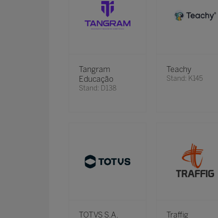
Tangram
Teachy
Educação
Stand: K145
Stand: D138
TOTVS S.A.
Traffig