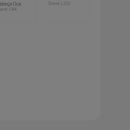
abeça Oca
Stand: L210
and: C84