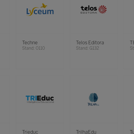
Techne
Telos Editora
T
Stand: O110
Stand: G132
St
Trieduc
TrilhaEdu
T