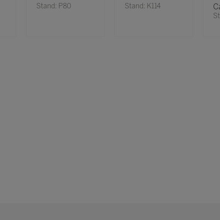
Stand: P80
Stand: K114
C
St