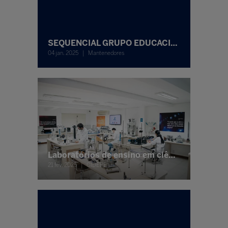
SEQUENCIAL GRUPO EDUCACIONAL
04 jan. 2025
Mantenedores
Laboratórios de ensino em ciências básicas
21 fev. 2025
CIDEPE