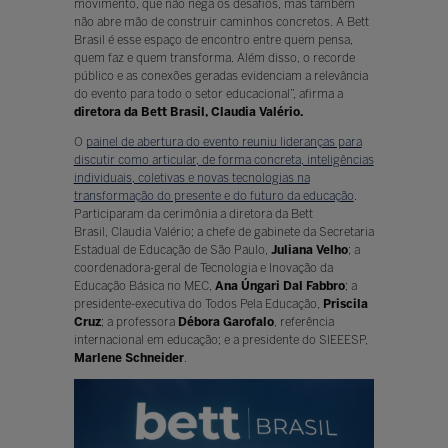
movimento, que não nega os desafios, mas também
não abre mão de construir caminhos concretos. A Bett
Brasil é esse espaço de encontro entre quem pensa,
quem faz e quem transforma. Além disso, o recorde
público e as conexões geradas evidenciam a relevância
do evento para todo o setor educacional”, afirma a
diretora da Bett Brasil, Claudia Valério.
O
painel de abertura do evento reuniu lideranças para
discutir como articular, de forma concreta, inteligências
individuais, coletivas e novas tecnologias na
transformação do presente e do futuro da educação
.
Participaram da cerimônia a diretora da Bett
Brasil, Claudia Valério; a chefe de gabinete da Secretaria
Estadual de Educação de São Paulo,
Juliana Velho
; a
coordenadora-geral de Tecnologia e Inovação da
Educação Básica no MEC,
Ana Úngari Dal Fabbro
; a
presidente-executiva do Todos Pela Educação,
Priscila
Cruz
; a professora
Débora Garofalo
, referência
internacional em educação; e a presidente do SIEEESP,
Marlene Schneider
.