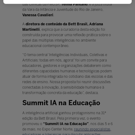
das Clínicas da FMUSP,
Telma Pantano
; e a juíza titular
da Vara da Infância e Juventude do Rio de Janeiro,
Vanessa Cavalieri
.
A
diretora de conteúdo da Bett Brasil, Adriana
Martinelli
, explica que a curadoria desta edição foi
construída para provocar uma reflexão prática sobre o
papel das múltiplas inteligências no ambiente
educacional contemporâneo.
“O tema central ‘Inteligências Individuais, Coletivas e
Artificiais: todas em nós, agora!’ foi um convite para
educadores, gestores e organizações debaterem como
diferentes capacidades humanas e tecnológicas podem
atuar de forma integrada no cotidiano das escolas e das
redes de ensino. Nossa proposta foi reunir discussões
conectadas à inovação, à sensibilidade humana e à
transformação concreta da educação”, destaca.
Summit IA na Educação
A inteligência artificial ganhou protagonismo na 31ª
edição da Bett Brasil. Pela primeira vez, o evento
promoveu o
“Summit IA na Educação”
, nos dias 5 e 6
de maio, no Expo Center Norte,
reunindo especialistas,
educadores e lideranças para discutir aplicações