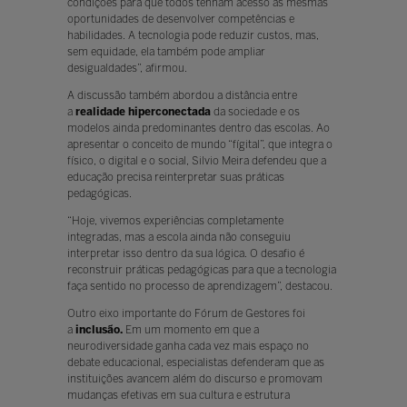
condições para que todos tenham acesso às mesmas
oportunidades de desenvolver competências e
habilidades. A tecnologia pode reduzir custos, mas,
sem equidade, ela também pode ampliar
desigualdades”, afirmou.
A discussão também abordou a distância entre
a
realidade hiperconectada
da sociedade e os
modelos ainda predominantes dentro das escolas. Ao
apresentar o conceito de mundo “fígital”, que integra o
físico, o digital e o social, Silvio Meira defendeu que a
educação precisa reinterpretar suas práticas
pedagógicas.
“Hoje, vivemos experiências completamente
integradas, mas a escola ainda não conseguiu
interpretar isso dentro da sua lógica. O desafio é
reconstruir práticas pedagógicas para que a tecnologia
faça sentido no processo de aprendizagem”, destacou.
Outro eixo importante do Fórum de Gestores foi
a
inclusão.
Em um momento em que a
neurodiversidade ganha cada vez mais espaço no
debate educacional, especialistas defenderam que as
instituições avancem além do discurso e promovam
mudanças efetivas em sua cultura e estrutura