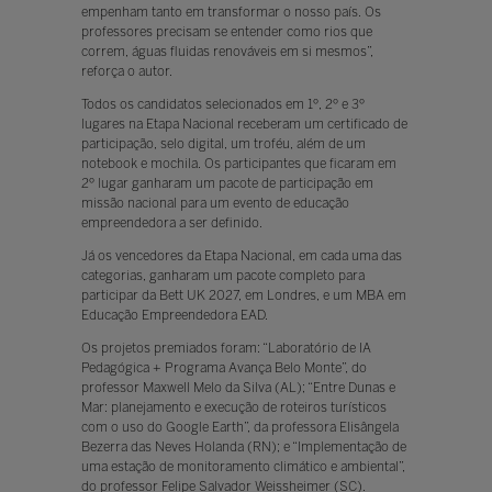
empenham tanto em transformar o nosso país. Os
professores precisam se entender como rios que
correm, águas fluidas renováveis em si mesmos”,
reforça o autor.
Todos os candidatos selecionados em 1º, 2º e 3º
lugares na Etapa Nacional receberam um certificado de
participação, selo digital, um troféu, além de um
notebook e mochila. Os participantes que ficaram em
2º lugar ganharam um pacote de participação em
missão nacional para um evento de educação
empreendedora a ser definido.
Já os vencedores da Etapa Nacional, em cada uma das
categorias, ganharam um pacote completo para
participar da Bett UK 2027, em Londres, e um MBA em
Educação Empreendedora EAD.
Os projetos premiados foram: “Laboratório de IA
Pedagógica + Programa Avança Belo Monte”, do
professor Maxwell Melo da Silva (AL); “Entre Dunas e
Mar: planejamento e execução de roteiros turísticos
com o uso do Google Earth”, da professora Elisângela
Bezerra das Neves Holanda (RN); e “Implementação de
uma estação de monitoramento climático e ambiental”,
do professor Felipe Salvador Weissheimer (SC).