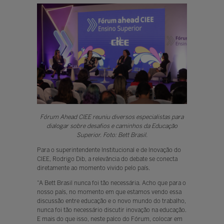
Fórum Ahead CIEE reuniu diversos especialistas para
dialogar sobre desafios e caminhos da Educação
Superior. Foto: Bett Brasil.
Para o superintendente Institucional e de Inovação do
CIEE, Rodrigo Dib, a relevância do debate se conecta
diretamente ao momento vivido pelo país.
“A Bett Brasil nunca foi tão necessária. Acho que para o
nosso país, no momento em que estamos vendo essa
discussão entre educação e o novo mundo do trabalho,
nunca foi tão necessário discutir inovação na educação.
E mais do que isso, neste palco do Fórum, colocar em