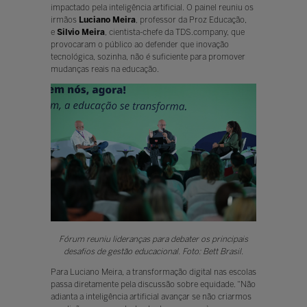
impactado pela inteligência artificial. O painel reuniu os
irmãos
Luciano Meira
, professor da Proz Educação,
e
Silvio Meira
, cientista-chefe da TDS.company, que
provocaram o público ao defender que inovação
tecnológica, sozinha, não é suficiente para promover
mudanças reais na educação.
Fórum reuniu lideranças para debater os principais
desafios de gestão educacional. Foto: Bett Brasil.
Para Luciano Meira, a transformação digital nas escolas
passa diretamente pela discussão sobre equidade. “Não
adianta a inteligência artificial avançar se não criarmos