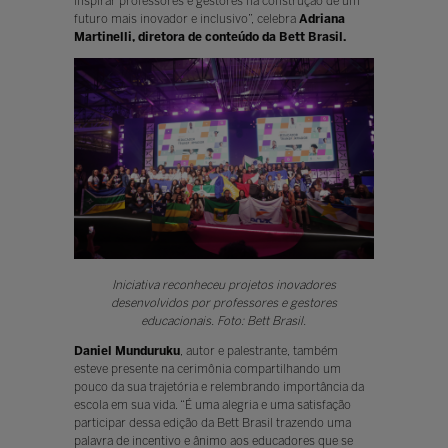
inspirar professores e gestores na construção de um
futuro mais inovador e inclusivo”, celebra
Adriana
Martinelli, diretora de conteúdo da Bett Brasil.
Iniciativa reconheceu projetos inovadores
desenvolvidos por professores e gestores
educacionais. Foto: Bett Brasil.
Daniel Munduruku
, autor e palestrante, também
esteve presente na cerimônia compartilhando um
pouco da sua trajetória e relembrando importância da
escola em sua vida. “É uma alegria e uma satisfação
participar dessa edição da Bett Brasil trazendo uma
palavra de incentivo e ânimo aos educadores que se