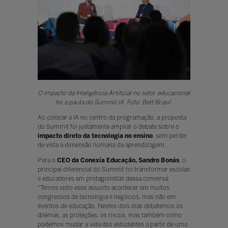
O impacto da Inteligência Artificial no setor educacional
foi a pauta do Summit IA. Foto: Bett Brasil.
Ao colocar a IA no centro da programação, a proposta
do Summit foi justamente ampliar o debate sobre o
impacto direto da tecnologia no ensino
, sem perder
de vista a dimensão humana da aprendizagem.
Para o
CEO da Conexia Educação, Sandro Bonás
, o
principal diferencial do Summit foi transformar escolas
e educadores em protagonistas dessa conversa.
“Temos visto esse assunto acontecer em muitos
congressos de tecnologia e negócios, mas não em
eventos de educação. Nestes dois dias debatemos os
dilemas, as proteções, os riscos, mas também como
podemos mudar a vida dos estudantes a partir de uma