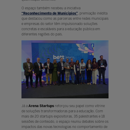
O espaço também recebeu a iniciativa
“Reconhecimento de Municípios”
, premiação inédita
que destacou como as parcerias entre redes municipais
e empresas do setor têm impulsionado soluções
concretas e escaláveis para a educação pública em
diferentes regiões do país.
Já a
Arena Startups
reforçou seu papel como vitrine
de soluções transformadoras para a educação. Com
mais de 20 startups expositoras, 35 palestrantes e 18
sessões de conteúdo, o espaço reuniu debates sobre os
impactos das novas tecnologias no comportamento de