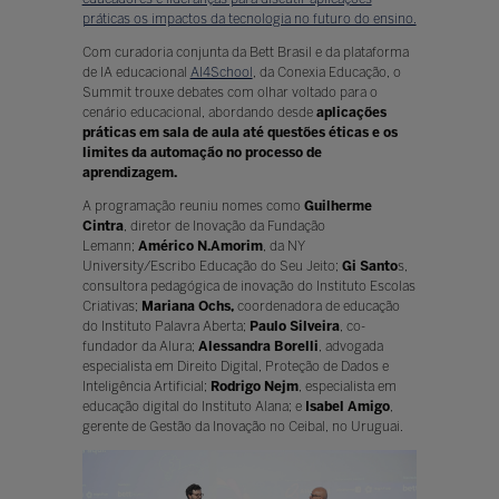
práticas os impactos da tecnologia no futuro do ensino.
Com curadoria conjunta da Bett Brasil e da plataforma
de IA educacional
AI4School
, da Conexia Educação, o
Summit trouxe debates com olhar voltado para o
cenário educacional, abordando desde
aplicações
práticas em sala de aula até questões éticas
e os
limites da automação no processo de
aprendizagem.
A programação reuniu nomes como
Guilherme
Cintra
, diretor de Inovação da Fundação
Lemann;
Américo N.Amorim
, da NY
University/Escribo Educação do Seu Jeito;
Gi Santo
s,
consultora pedagógica de inovação do Instituto Escolas
Criativas;
Mariana Ochs,
coordenadora de educação
do Instituto Palavra Aberta;
Paulo Silveira
, co-
fundador da Alura;
Alessandra Borelli
, advogada
especialista em Direito Digital, Proteção de Dados e
Inteligência Artificial;
Rodrigo Nejm
, especialista em
educação digital do Instituto Alana; e
Isabel Amigo
,
gerente de Gestão da Inovação no Ceibal, no Uruguai.