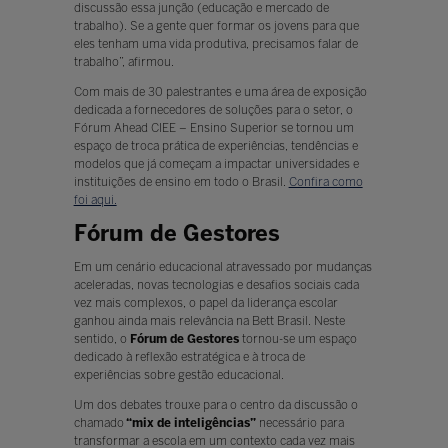
discussão essa junção (educação e mercado de
trabalho). Se a gente quer formar os jovens para que
eles tenham uma vida produtiva, precisamos falar de
trabalho”, afirmou.
Com mais de 30 palestrantes e uma área de exposição
dedicada a fornecedores de soluções para o setor, o
Fórum Ahead CIEE – Ensino Superior se tornou um
espaço de troca prática de experiências, tendências e
modelos que já começam a impactar universidades e
instituições de ensino em todo o Brasil.
Confira como
foi aqui.
Fórum de Gestores
Em um cenário educacional atravessado por mudanças
aceleradas, novas tecnologias e desafios sociais cada
vez mais complexos, o papel da liderança escolar
ganhou ainda mais relevância na Bett Brasil. Neste
sentido, o
Fórum de Gestores
tornou-se um espaço
dedicado à reflexão estratégica e à troca de
experiências sobre gestão educacional.
Um dos debates trouxe para o centro da discussão o
chamado
“mix de inteligências”
necessário para
transformar a escola em um contexto cada vez mais