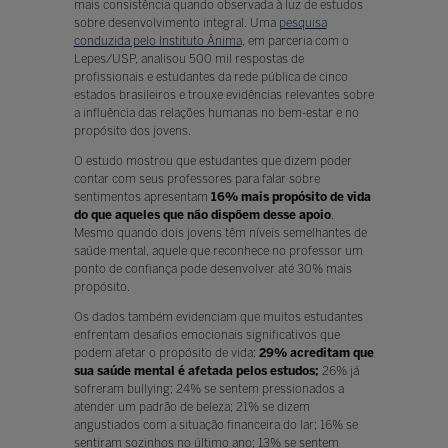
mais consistência quando observada à luz de estudos
sobre desenvolvimento integral. Uma
pesquisa
conduzida pelo Instituto Ânima
, em parceria com o
Lepes/USP, analisou 500 mil respostas de
profissionais e estudantes da rede pública de cinco
estados brasileiros e trouxe evidências relevantes sobre
a influência das relações humanas no bem-estar e no
propósito dos jovens.
O estudo mostrou que estudantes que dizem poder
contar com seus professores para falar sobre
sentimentos apresentam
16% mais propósito de vida
do que aqueles que não dispõem desse apoio
.
Mesmo quando dois jovens têm níveis semelhantes de
saúde mental, aquele que reconhece no professor um
ponto de confiança pode desenvolver até 30% mais
propósito.
Os dados também evidenciam que muitos estudantes
enfrentam desafios emocionais significativos que
podem afetar o propósito de vida:
29% acreditam que
sua saúde mental é afetada pelos estudos;
26% já
sofreram bullying; 24% se sentem pressionados a
atender um padrão de beleza; 21% se dizem
angustiados com a situação financeira do lar; 16% se
sentiram sozinhos no último ano; 13% se sentem