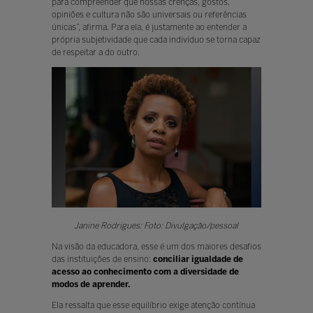
para compreender que nossas crenças, gostos,
opiniões e cultura não são universais ou referências
únicas”, afirma. Para ela, é justamente ao entender a
própria subjetividade que cada indivíduo se torna capaz
de respeitar a do outro.
Janine Rodrigues: Foto: Divulgação/pessoal
Na visão da educadora, esse é um dos maiores desafios
das instituições de ensino:
conciliar igualdade de
acesso ao conhecimento com a diversidade de
modos de aprender.
Ela ressalta que esse equilíbrio exige atenção contínua