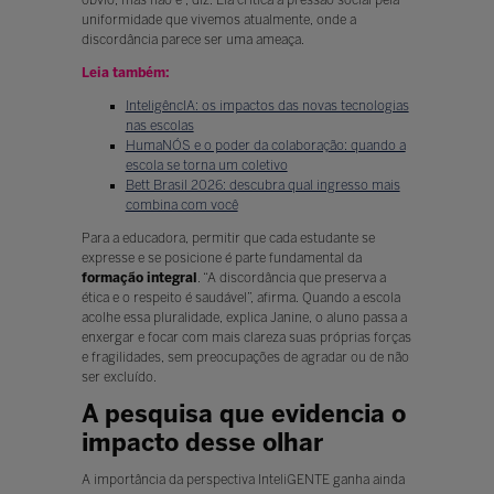
óbvio, mas não é”, diz. Ela critica a pressão social pela
uniformidade que vivemos atualmente, onde a
discordância parece ser uma ameaça.
Leia também:
InteligêncIA: os impactos das novas tecnologias
nas escolas
HumaNÓS e o poder da colaboração: quando a
escola se torna um coletivo
Bett Brasil 2026: descubra qual ingresso mais
combina com você
Para a educadora, permitir que cada estudante se
expresse e se posicione é parte fundamental da
formação integral
. “A discordância que preserva a
ética e o respeito é saudável”, afirma. Quando a escola
acolhe essa pluralidade, explica Janine, o aluno passa a
enxergar e focar com mais clareza suas próprias forças
e fragilidades, sem preocupações de agradar ou de não
ser excluído.
A pesquisa que evidencia o
impacto desse olhar
A importância da perspectiva InteliGENTE ganha ainda