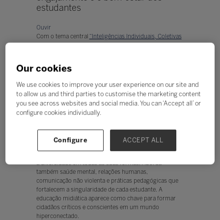
estudantes
Ouvir
Com o tema central
“Inteligências Individuais, Coletivas
e Artificiais: todas em nós, agora! Quando elas
dialogam, a educação se transforma”
, a Bett Brasil, o
maior evento de Inovação e Tecnologia para a Educação
Our cookies
da América Latina, chega à sua 31ª edição, de 5 a 8 de
maio de 2026, no Expo Center Norte, em São Paulo.
We use cookies to improve your user experience on our site and
to allow us and third parties to customise the marketing content
Para aprofundar o macrotema, o Bett Blog preparou
you see across websites and social media. You can ‘Accept all’ or
uma série de quatro matérias dedicadas aos subtemas
configure cookies individually.
que estruturam a programação do evento.
Neste texto, será abordado o eixo
“InteliGENTE -
Inteligências Individuais”
, que explora o poder das
Configure
ACCEPT ALL
inteligências individuais, valorizando o
autoconhecimento, as competências socioemocionais e
a diversidade em todas as suas formas. Aborda
também saúde mental, relações humanas,
comunicação não violenta e práticas pedagógicas que
fortalecem a singularidade de cada estudante. A
educação midiática aparece como chave para formar
cidadãos críticos e conscientes em um mundo
hiperconectado.