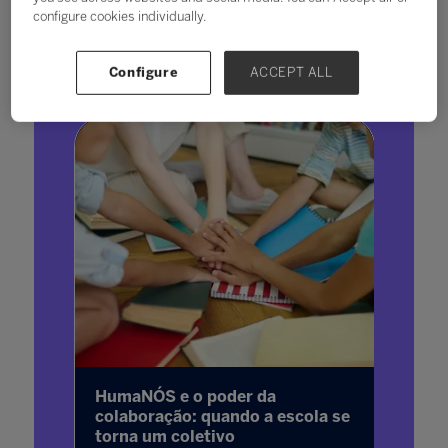
configure cookies individually.
Configure
ACCEPT ALL
Mais Recentes
HumaNÓS e o poder da
colaboração: quando a escola se
torna um coletivo