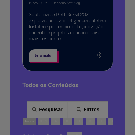
19 nov. 2025
Redação Bett Blog
Subtema da Bett Brasil 2026
explora como a inteligência coletiva
fortalece pertencimento, inovação
docente e projetos educacionais
mais resilientes
Leia mais
Todos os Conteúdos
Pesquisar
Filtros
Todos
0 - 9
A
B
C
D
E
F
G