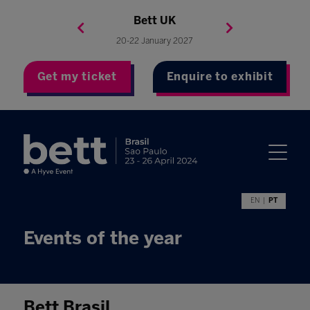
Bett Brasil
Bett Asia
Bett USA
Bett UK
23-24 September 2026
8-10 November 2027
20-22 January 2027
5-8 May 2026
Get my ticket
Enquire to exhibit
EN
PT
Events of the year
Bett Brasil